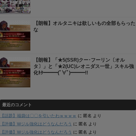
【朗報】オルタニキは欲しいもの全部もらった
な
【朗報】「★5(SSR)クー･フーリン〔オル
タ〕」と「★2(UC)レオニダス一世」スキル強
化ｷﾀ━━━(ﾟ∀ﾟ)━━━!!
最近のコメント
【話題】福袋は〇〇を引いたわｗｗｗｗ
に
匿名
より
【評価】Wジル強化はどうなんだろう
に
匿名
より
【評価】Wジル強化はどうなんだろう
に
匿名
より