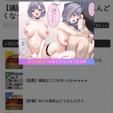
t
【議論】リンゴ農家するのもしんど
e
くなってきた
11
2026/01/23
コメ
人気記事ランキング
【朗報】オルタニキは欲しいもの全部もらったな
【話題】福袋は〇〇を引いたわｗｗｗｗ
【評価】Wジル強化はどうなんだろう