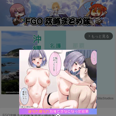
もっと見る
arrow_forward_ios
Powered by 
GliaStudios
M
u
FGO攻略まとめ隊
>
ネタ・雑談
>