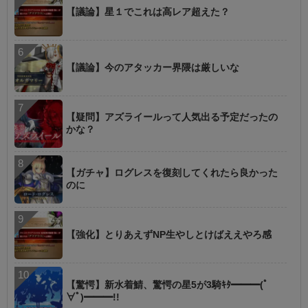
【議論】星１でこれは高レア超えた？
【議論】今のアタッカー界隈は厳しいな
【疑問】アズライールって人気出る予定だったの
かな？
【ガチャ】ログレスを復刻してくれたら良かった
のに
【強化】とりあえずNP生やしとけばええやろ感
【驚愕】新水着鯖、驚愕の星5が3騎ｷﾀ━━━(ﾟ
∀ﾟ)━━━!!