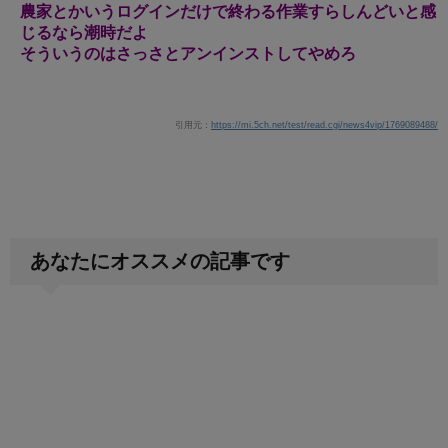
農家とかいうログインだけで終わる作業すらしんどいと感
じるなら潮時だよ
そういうのはさっさとアンインストしてやめろ
引用元：
https://mi.5ch.net/test/read.cgi/news4vip/1769089488/
あなたにオススメの記事です