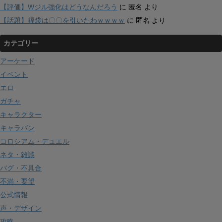
【評価】Wジル強化はどうなんだろう
に
匿名
より
【話題】福袋は〇〇を引いたわｗｗｗｗ
に
匿名
より
カテゴリー
アーケード
イベント
エロ
ガチャ
キャラクター
キャラバン
コロシアム・デュエル
ネタ・雑談
バグ・不具合
不満・要望
公式情報
声・デザイン
攻略