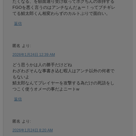
たくなる、を額面通り受け取ってボクちんの崇拝する
FGOを悪く言うのはアンチなんだぁー！ってブチギレ
てる鯖太郎くん相変わらずのカルトぶりで面白い。
返信
匿名
より:
2026年1月24日 12:39 AM
どう思うかは人の勝手だけどね
わざわざそんな事書き込む暇人はアンチ以外の何者で
もないよ
鯖太郎なんてプレイヤーを攻撃する為だけの死語をし
つこく使うオメーの事だよニートw
返信
匿名
より:
2026年1月24日 8:20 AM