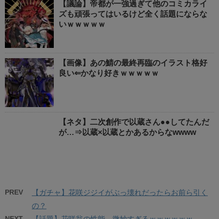
【議論】帝都が一強過ぎて他のコミカライ
ズも頑張ってはいるけど全く話題にならな
いｗｗｗｗｗ
【画像】あの鯖の最終再臨のイラスト格好
良い⇐かなり好きｗｗｗｗｗ
【ネタ】二次創作で以蔵さん●●してたんだ
が…⇒以蔵×以蔵とかあるからなwwww
PREV
【ガチャ】花咲ジジイがぶっ壊れだったらお前ら引く
の？
NEXT
【話題】花咲翁の性能、微妙すぎるｗｗｗｗｗｗ