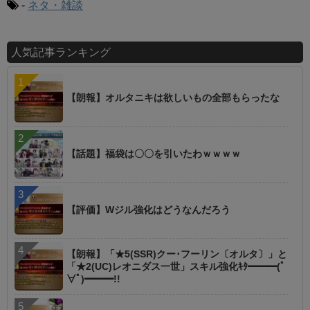
-
ネタ・雑談
人気記事ランキング
【朗報】オルタニキは欲しいもの全部もらったな
【話題】福袋は〇〇を引いたわｗｗｗｗ
【評価】Wジル強化はどうなんだろう
【朗報】「★5(SSR)クー･フーリン〔オルタ〕」と
「★2(UC)レオニダス一世」スキル強化ｷﾀ━━━(ﾟ
∀ﾟ)━━━!!