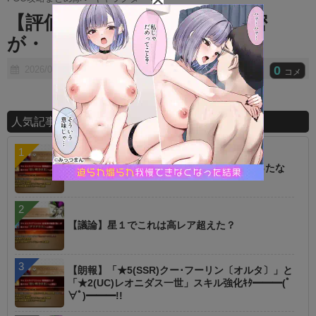
t
【評価】花咲爺にはなにか秘密
e
が・・・？
0
2026/01/24
コメ
人気記事ランキング
【朗報】オルタニキは欲しいもの全部もらったな
【議論】星１でこれは高レア超えた？
【朗報】「★5(SSR)クー･フーリン〔オルタ〕」と
「★2(UC)レオニダス一世」スキル強化ｷﾀ━━━(ﾟ
∀ﾟ)━━━!!