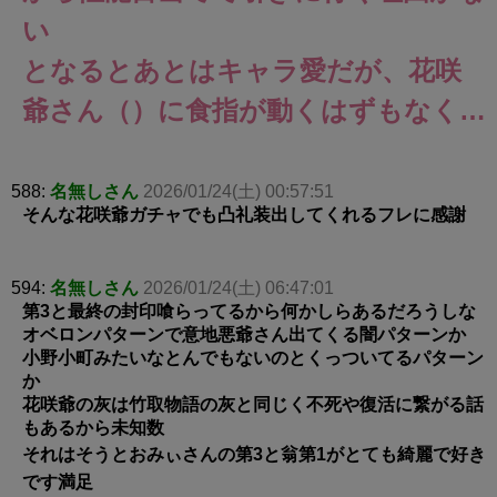
い
となるとあとはキャラ愛だが、花咲
爺さん（）に食指が動くはずもなく…
588:
名無しさん
2026/01/24(土) 00:57:51
そんな花咲爺ガチャでも凸礼装出してくれるフレに感謝
594:
名無しさん
2026/01/24(土) 06:47:01
第3と最終の封印喰らってるから何かしらあるだろうしな
オベロンパターンで意地悪爺さん出てくる闇パターンか
小野小町みたいなとんでもないのとくっついてるパターン
か
花咲爺の灰は竹取物語の灰と同じく不死や復活に繋がる話
もあるから未知数
それはそうとおみぃさんの第3と翁第1がとても綺麗で好き
です満足