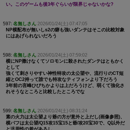
い。このゲームも後3年ぐらいが限界じゃないかな?
597:
名無しさん
2026/01/24(土) 07:47:05
NP横配布が無いしs2の癖も強いダンテはそこの比較対象
にはあげられないだろう
598:
名無しさん
2026/01/24(土) 07:59:02
横にNP撒けなくてソロモンに殺されたダンテはともかく
として
強くて刺さりやすい神性特攻の太公望や、流行りのCT短
縮とOC2持って誰でも特攻なティフォンより下だろう
3年前の言峰ひびちかよりは上だろうけど、弱くて強化さ
れそうなところと比較したところでな
599:
名無しさん
2026/01/24(土) 08:31:24
素の火力は太公望より爺の方が意外と上だし(画像参照)、
横バフは太公望/Q15攻15宝15と爺/攻20宝30で、Q以外だ
と汎用性の差があるし