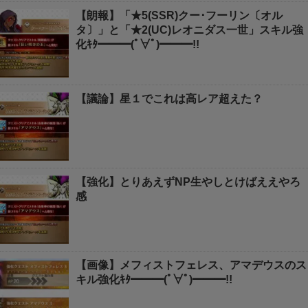
【朗報】「★5(SSR)クー･フーリン〔オル
タ〕」と「★2(UC)レオニダス一世」スキル強
化ｷﾀ━━━(ﾟ∀ﾟ)━━━!!
【議論】星１でこれは高レア超えた？
【強化】とりあえずNP生やしとけばええやろ
感
【画像】メフィストフェレス、アマデウスのス
キル強化ｷﾀ━━━(ﾟ∀ﾟ)━━━!!