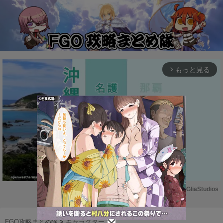
もっと見る
arrow_forward_ios
Powered by 
GliaStudios
M
u
FGO攻略まとめ隊
>
キャラクター
>