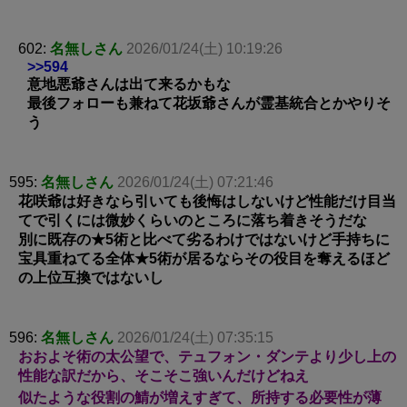
602:
名無しさん
2026/01/24(土) 10:19:26
>>594
意地悪爺さんは出て来るかもな
最後フォローも兼ねて花坂爺さんが霊基統合とかやりそ
う
595:
名無しさん
2026/01/24(土) 07:21:46
花咲爺は好きなら引いても後悔はしないけど性能だけ目当
てで引くには微妙くらいのところに落ち着きそうだな
別に既存の★5術と比べて劣るわけではないけど手持ちに
宝具重ねてる全体★5術が居るならその役目を奪えるほど
の上位互換ではないし
596:
名無しさん
2026/01/24(土) 07:35:15
おおよそ術の太公望で、テュフォン・ダンテより少し上の
性能な訳だから、そこそこ強いんだけどねえ
似たような役割の鯖が増えすぎて、所持する必要性が薄