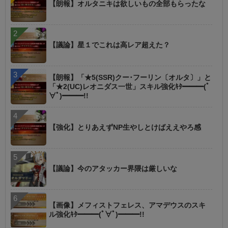
【朗報】オルタニキは欲しいもの全部もらったな
【議論】星１でこれは高レア超えた？
【朗報】「★5(SSR)クー･フーリン〔オルタ〕」と
「★2(UC)レオニダス一世」スキル強化ｷﾀ━━━(ﾟ
∀ﾟ)━━━!!
【強化】とりあえずNP生やしとけばええやろ感
【議論】今のアタッカー界隈は厳しいな
【画像】メフィストフェレス、アマデウスのスキ
ル強化ｷﾀ━━━(ﾟ∀ﾟ)━━━!!