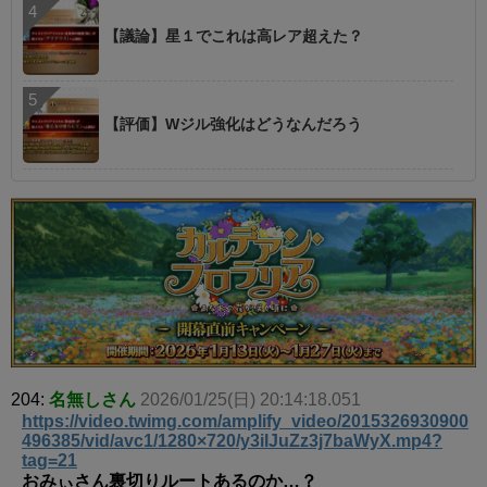
【議論】星１でこれは高レア超えた？
【評価】Wジル強化はどうなんだろう
204:
名無しさん
2026/01/25(日) 20:14:18.051
https://video.twimg.com/amplify_video/2015326930900
496385/vid/avc1/1280×720/y3ilJuZz3j7baWyX.mp4?
tag=21
おみぃさん裏切りルートあるのか…？