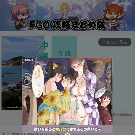
もっと見る
arrow_forward_ios
Powered by 
GliaStudios
M
u
FGO攻略まとめ隊
>
イベント
>