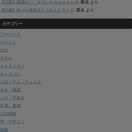
【話題】福袋は〇〇を引いたわｗｗｗｗ
に
匿名
より
【評価】Wジル強化はどうなんだろう
に
匿名
より
カテゴリー
アーケード
イベント
エロ
ガチャ
キャラクター
キャラバン
コロシアム・デュエル
ネタ・雑談
バグ・不具合
不満・要望
公式情報
声・デザイン
攻略