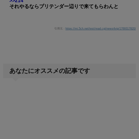
>>214
それやるならプリテンダー辺りで来てもらわんと
引用元：
https://mi.5ch.net/test/read.cgi/news4vip/1769317820/
あなたにオススメの記事です