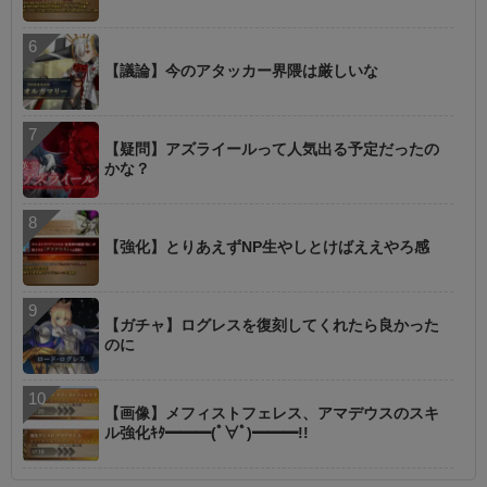
【議論】今のアタッカー界隈は厳しいな
【疑問】アズライールって人気出る予定だったの
かな？
【強化】とりあえずNP生やしとけばええやろ感
【ガチャ】ログレスを復刻してくれたら良かった
のに
【画像】メフィストフェレス、アマデウスのスキ
ル強化ｷﾀ━━━(ﾟ∀ﾟ)━━━!!