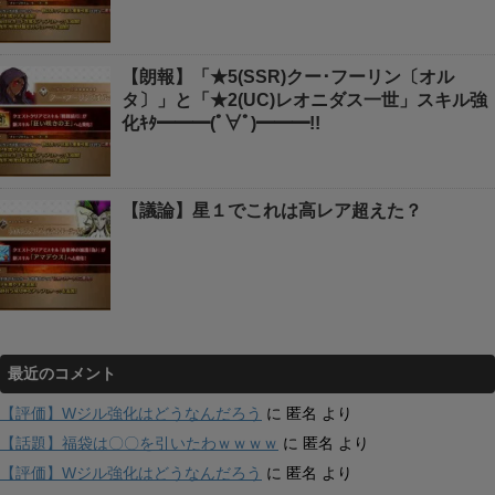
【朗報】「★5(SSR)クー･フーリン〔オル
タ〕」と「★2(UC)レオニダス一世」スキル強
化ｷﾀ━━━(ﾟ∀ﾟ)━━━!!
【議論】星１でこれは高レア超えた？
最近のコメント
【評価】Wジル強化はどうなんだろう
に
匿名
より
【話題】福袋は〇〇を引いたわｗｗｗｗ
に
匿名
より
【評価】Wジル強化はどうなんだろう
に
匿名
より