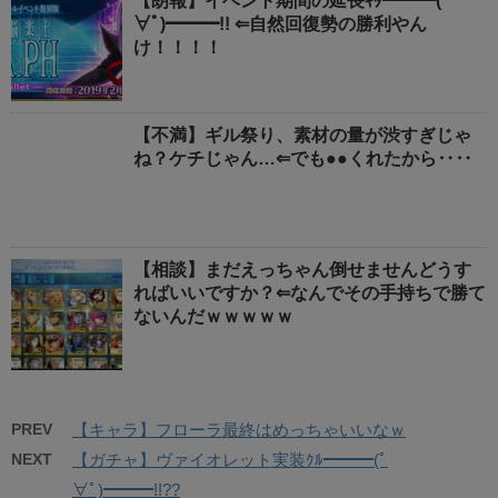
【朗報】イベント期間の延長ｷﾀ━━━(ﾟ
∀ﾟ)━━━!! ⇐自然回復勢の勝利やん
け！！！！
【不満】ギル祭り、素材の量が渋すぎじゃ
ね？ケチじゃん…⇐でも●●くれたから‥‥
【相談】まだえっちゃん倒せませんどうす
ればいいですか？⇐なんでその手持ちで勝て
ないんだｗｗｗｗｗ
PREV
【キャラ】フローラ最終はめっちゃいいなｗ
NEXT
【ガチャ】ヴァイオレット実装ｸﾙ━━━(ﾟ
∀ﾟ)━━━!!??