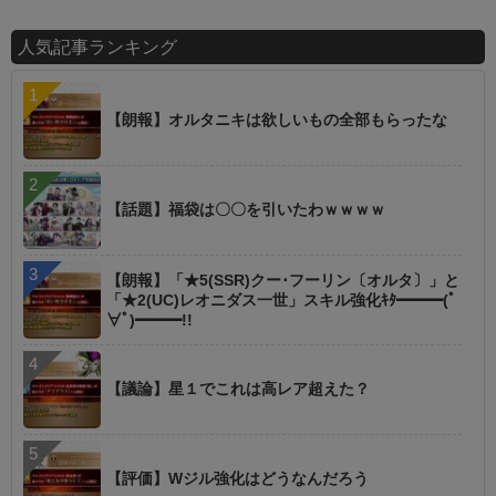
人気記事ランキング
【朗報】オルタニキは欲しいもの全部もらったな
【話題】福袋は〇〇を引いたわｗｗｗｗ
【朗報】「★5(SSR)クー･フーリン〔オルタ〕」と
「★2(UC)レオニダス一世」スキル強化ｷﾀ━━━(ﾟ
∀ﾟ)━━━!!
【議論】星１でこれは高レア超えた？
【評価】Wジル強化はどうなんだろう