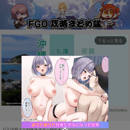
もっと見る
arrow_forward_ios
Powered by 
GliaStudios
M
u
FGO攻略まとめ隊
>
ネタ・雑談
>