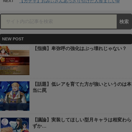
NEXT
【ガチャ】おみぃさんあっさり引けた人羨ましいw
NEW POST
【指摘】卑弥呼の強化はぶっ壊れじゃない？
【話題】低レアを育てた方が強いというのは本
当に罠
【議論】実装してほしい型月キャラは相変わら
ずか…