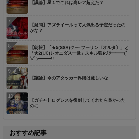
【議論】星１でこれは高レア超えた？
【疑問】アズライールって人気出る予定だったの
かな？
【朗報】「★5(SSR)クー･フーリン〔オルタ〕」と
「★2(UC)レオニダス一世」スキル強化ｷﾀ━━━(ﾟ
∀ﾟ)━━━!!
【議論】今のアタッカー界隈は厳しいな
【ガチャ】ログレスを復刻してくれたら良かった
のに
おすすめ記事