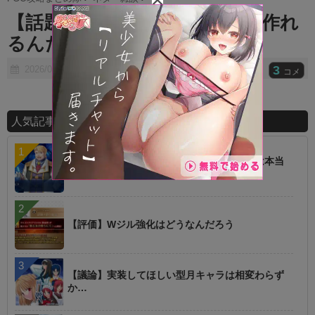
t
【話題】その気になればFGO2作れ
e
るんだよね
3
2026/01/27
コメ
人気記事ランキング
【話題】低レアを育てた方が強いというのは本当
に罠
【評価】Wジル強化はどうなんだろう
【議論】実装してほしい型月キャラは相変わらず
か…