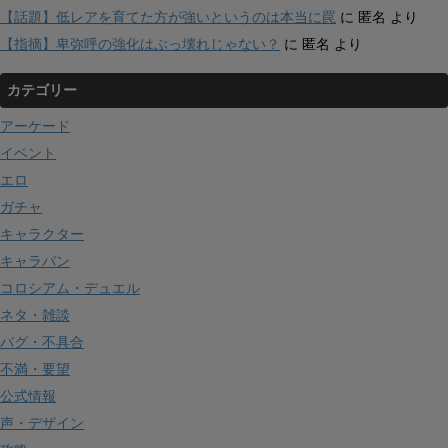
【話題】低レアを育てた方が強いというのは本当に罠
に
匿名
より
【指摘】卑弥呼の強化はぶっ壊れじゃない？
に
匿名
より
カテゴリー
アーケード
イベント
エロ
ガチャ
キャラクター
キャラバン
コロシアム・デュエル
ネタ・雑談
バグ・不具合
不満・要望
公式情報
声・デザイン