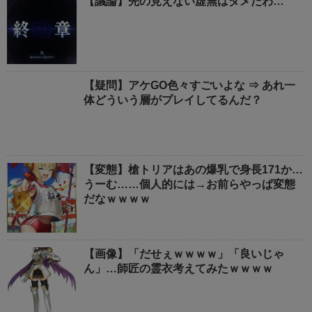
【議論】先の見えない虚無はダメだわ…
【疑問】アケGO色々すごいよな ⇒ あれ一
体どういう層がプレイしてるんだ？
【変態】槍トリアはあの爆乳で身長171か…
うーむ……個人的には→お前らやっぱ変態
だなｗｗｗｗ
【画像】「だせぇｗｗｗｗ」「良いじゃ
ん」…師匠の霊衣考えてみたｗｗｗｗ