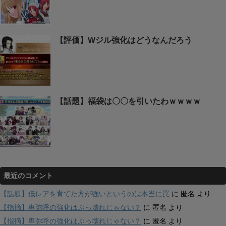
【評価】Wジル強化はどうなんだろう
【話題】福袋は〇〇を引いたわｗｗｗｗ
最近のコメント
【話題】低レアを育てた方が強いというのは本当に罠
に
匿名
より
【指摘】卑弥呼の強化はぶっ壊れじゃない？
に
匿名
より
【指摘】卑弥呼の強化はぶっ壊れじゃない？
に
匿名
より