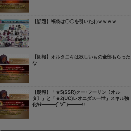
【話題】福袋は〇〇を引いたわｗｗｗｗ
【朗報】オルタニキは欲しいもの全部もらった
な
【朗報】「★5(SSR)クー･フーリン〔オル
タ〕」と「★2(UC)レオニダス一世」スキル強
化ｷﾀ━━━(ﾟ∀ﾟ)━━━!!