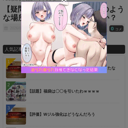
t
【疑問】エレオの言ってる家のよう
e
な場所ってのは遠坂邸のことか？
0
2026/01/27
コメ
人気記事ランキング
【朗報】オルタニキは欲しいもの全部もらったな
【話題】福袋は〇〇を引いたわｗｗｗｗ
【評価】Wジル強化はどうなんだろう