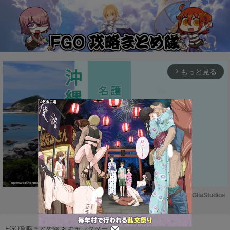
もっと見る
arrow_forward_ios
Powered by 
GliaStudios
M
u
FGO攻略まとめ隊
>
キャラクター
>