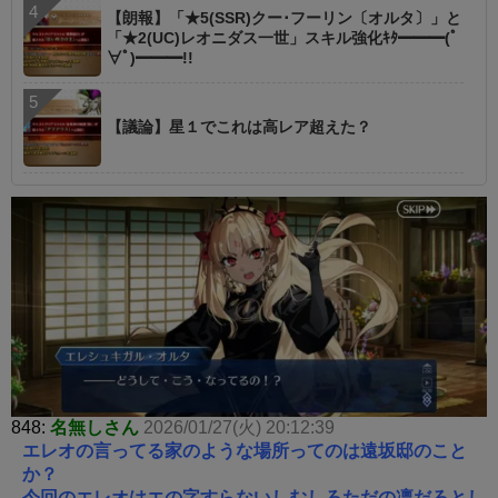
【朗報】「★5(SSR)クー･フーリン〔オルタ〕」と
「★2(UC)レオニダス一世」スキル強化ｷﾀ━━━(ﾟ
∀ﾟ)━━━!!
【議論】星１でこれは高レア超えた？
848:
名無しさん
2026/01/27(火) 20:12:39
エレオの言ってる家のような場所ってのは遠坂邸のこと
か？
今回のエレオはエの字すらないしむしろただの凛だろとし