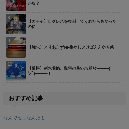
かな？
【ガチャ】ログレスを復刻してくれたら良かった
のに
【強化】とりあえずNP生やしとけばええやろ感
【驚愕】新水着鯖、驚愕の星5が3騎ｷﾀ━━━(ﾟ
∀ﾟ)━━━!!
おすすめ記事
なんでセルなんだよ