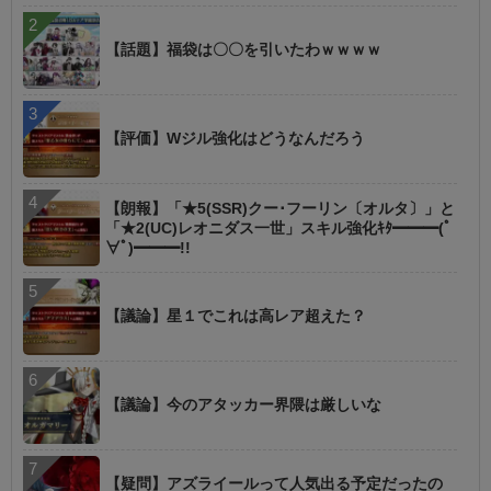
【話題】福袋は〇〇を引いたわｗｗｗｗ
【評価】Wジル強化はどうなんだろう
【朗報】「★5(SSR)クー･フーリン〔オルタ〕」と
「★2(UC)レオニダス一世」スキル強化ｷﾀ━━━(ﾟ
∀ﾟ)━━━!!
【議論】星１でこれは高レア超えた？
【議論】今のアタッカー界隈は厳しいな
【疑問】アズライールって人気出る予定だったの