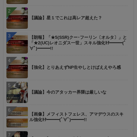
【議論】星１でこれは高レア超えた？
【朗報】「★5(SSR)クー･フーリン〔オルタ〕」と
「★2(UC)レオニダス一世」スキル強化ｷﾀ━━━(ﾟ
∀ﾟ)━━━!!
【強化】とりあえずNP生やしとけばええやろ感
【議論】今のアタッカー界隈は厳しいな
【画像】メフィストフェレス、アマデウスのスキ
ル強化ｷﾀ━━━(ﾟ∀ﾟ)━━━!!