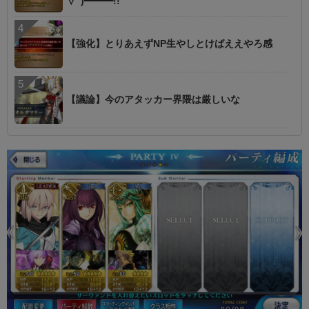
∀ﾟ)━━━!!
【強化】とりあえずNP生やしとけばええやろ感
【議論】今のアタッカー界隈は厳しいな