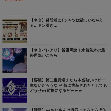
【ネタ】普段着にTシャツは欲しいな⇐え
ぇ…ドン引き…
【ネタバレアリ】賛否両論！水着茨木の最
終再臨がこちら
【要望】第二宝具増えたら本当熱いけど一
生ないだろうな ⇒ 仮に実装されたとしても
どうせ●●前提になるぞｗｗｗ
【話題】●●おじさんは流石にそろそろ成仏