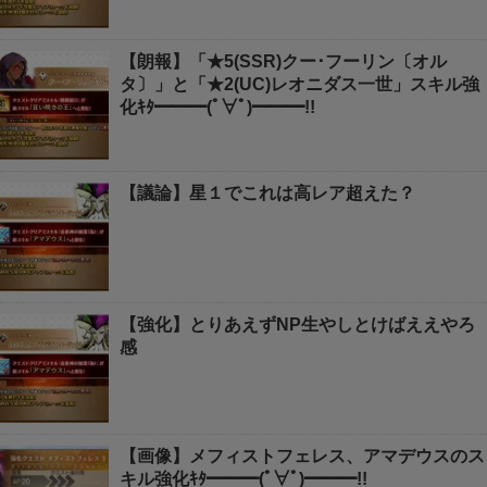
【朗報】「★5(SSR)クー･フーリン〔オル
タ〕」と「★2(UC)レオニダス一世」スキル強
化ｷﾀ━━━(ﾟ∀ﾟ)━━━!!
【議論】星１でこれは高レア超えた？
【強化】とりあえずNP生やしとけばええやろ
感
【画像】メフィストフェレス、アマデウスのス
キル強化ｷﾀ━━━(ﾟ∀ﾟ)━━━!!