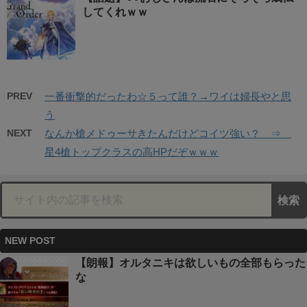
してくれｗｗ
PREV
一番衝撃的だったわ☆５って誰？→ワイは婦長やと思
う
NEXT
なんか槍メドゥーサきたんだけどコイツ強い？ ⇒
星4槍トップクラスの高HPだぞｗｗｗ
NEW POST
【朗報】オルタニキは欲しいもの全部もらった
な