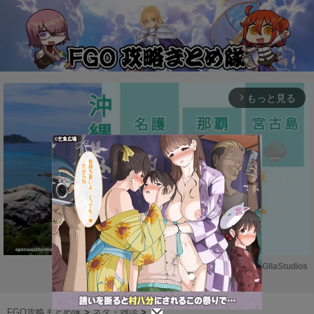
もっと見る
arrow_forward_ios
Powered by 
GliaStudios
M
u
FGO攻略まとめ隊
>
ネタ・雑談
>