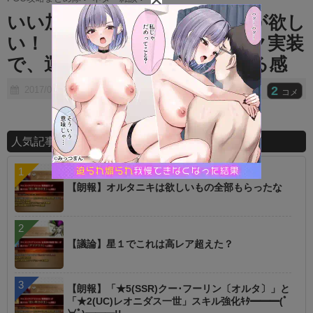
t
いい加減クイックサポート鯖が欲し
e
い！！→沖田スカサハジャック実装
で、運営のトラウマになってる感
2
2017/07/24
コメ
人気記事ランキング
【朗報】オルタニキは欲しいもの全部もらったな
【議論】星１でこれは高レア超えた？
【朗報】「★5(SSR)クー･フーリン〔オルタ〕」と
「★2(UC)レオニダス一世」スキル強化ｷﾀ━━━(ﾟ