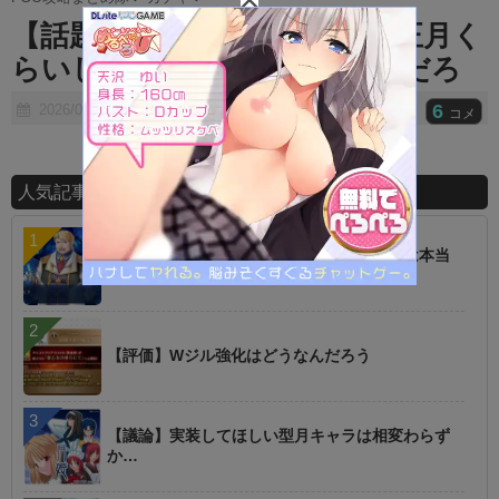
t
【話題】あの鯖実装するなら正月く
e
らいしかもうタイミング無いだろ
6
2026/05/10
コメ
人気記事ランキング
【話題】低レアを育てた方が強いというのは本当
に罠
【評価】Wジル強化はどうなんだろう
【議論】実装してほしい型月キャラは相変わらず
か…