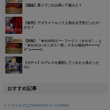
【議論】星１でこれは高レア超えた？
【疑問】アズライールって人気出る予定だったの
かな？
【朗報】「★5(SSR)クー･フーリン〔オルタ〕」と
「★2(UC)レオニダス一世」スキル強化ｷﾀ━━━(ﾟ
∀ﾟ)━━━!!
【ガチャ】ログレスを復刻してくれたら良かった
のに
おすすめ記事
リリカルなのはStrikerSのスバルwww