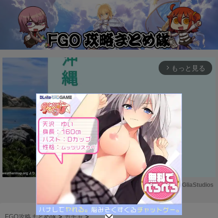
もっと見る
arrow_forward_ios
Powered by 
GliaStudios
M
u
FGO攻略まとめ隊
>
ガチャ
>