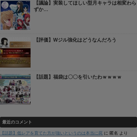
【議論】実装してほしい型月キャラは相変わら
ずか…
【評価】Wジル強化はどうなんだろう
【話題】福袋は〇〇を引いたわｗｗｗｗ
最近のコメント
【話題】低レアを育てた方が強いというのは本当に罠
に
匿名
より