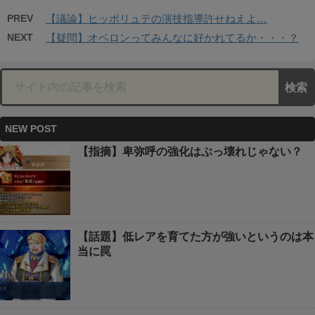
PREV
【議論】ヒッポリュテの演技指導許せねえよ…
NEXT
【疑問】オベロンってみんなに好かれてるか・・・？
NEW POST
【指摘】卑弥呼の強化はぶっ壊れじゃない？
【話題】低レアを育てた方が強いというのは本
当に罠