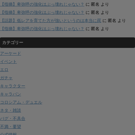
【指摘】卑弥呼の強化はぶっ壊れじゃない？
に
匿名
より
【指摘】卑弥呼の強化はぶっ壊れじゃない？
に
匿名
より
【話題】低レアを育てた方が強いというのは本当に罠
に
匿名
より
【指摘】卑弥呼の強化はぶっ壊れじゃない？
に
匿名
より
カテゴリー
アーケード
イベント
エロ
ガチャ
キャラクター
キャラバン
コロシアム・デュエル
ネタ・雑談
バグ・不具合
不満・要望
公式情報