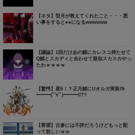
【ネタ】型月が教えてくれたこと・・・悪
い事をすると●●になるwwwwww
【議論】1回だけあの鯖にカレスコ持たせて
Q鯖とスカディと合わせて疑似スカスカやっ
たわｗｗｗｗ
【驚愕】星6！？正月鯖にUオルガ実装ｸﾙ
━━━(ﾟ∀ﾟ)━━━!!??
【要望】古参には不評だろうけどもっと配
って欲しいｗｗ