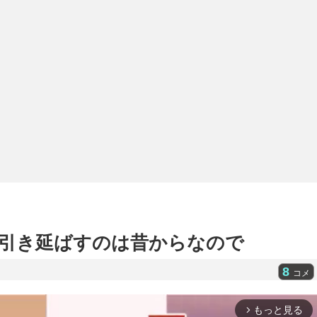
引き延ばすのは昔からなので
8
コメ
もっと見る
arrow_forward_ios