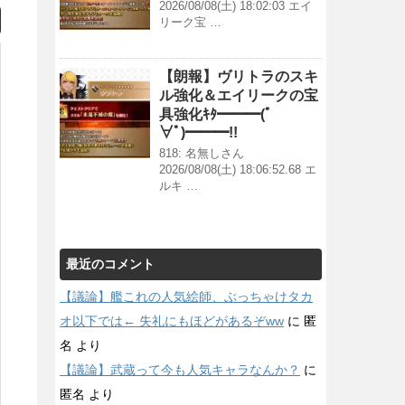
2026/08/08(土) 18:02:03 エイ
リーク宝 …
【朗報】ヴリトラのスキ
ル強化＆エイリークの宝
具強化ｷﾀ━━━(ﾟ
∀ﾟ)━━━!!
818: 名無しさん
2026/08/08(土) 18:06:52.68 エ
ルキ …
最近のコメント
【議論】艦これの人気絵師、ぶっちゃけタカ
オ以下では← 失礼にもほどがあるぞww
に
匿
名
より
【議論】武蔵って今も人気キャラなんか？
に
匿名
より