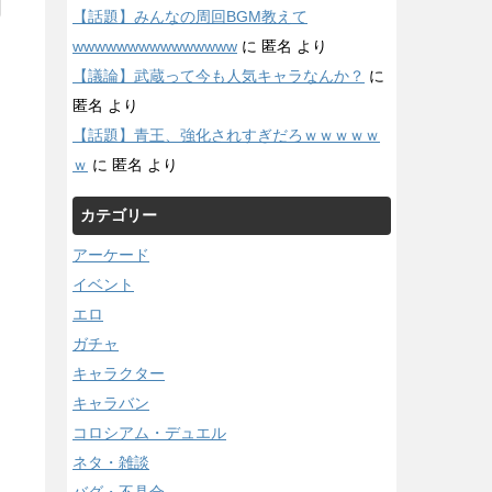
【話題】みんなの周回BGM教えて
wwwwwwwwwwwwwww
に
匿名
より
【議論】武蔵って今も人気キャラなんか？
に
匿名
より
【話題】青王、強化されすぎだろｗｗｗｗｗ
ｗ
に
匿名
より
カテゴリー
アーケード
イベント
エロ
ガチャ
キャラクター
キャラバン
コロシアム・デュエル
ネタ・雑談