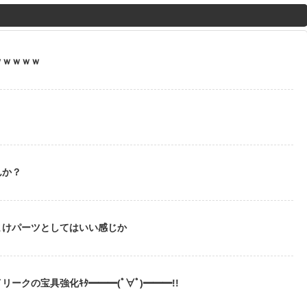
M
u
t
ｗｗｗｗｗ
e
んか？
まけパーツとしてはいい感じか
ークの宝具強化ｷﾀ━━━(ﾟ∀ﾟ)━━━!!