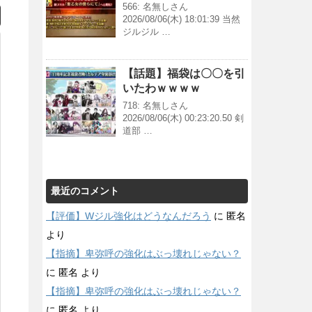
566: 名無しさん
2026/08/06(木) 18:01:39 当然
ジルジル …
【話題】福袋は〇〇を引
いたわｗｗｗｗ
718: 名無しさん
2026/08/06(木) 00:23:20.50 剣
道部 …
最近のコメント
【評価】Wジル強化はどうなんだろう
に
匿名
より
【指摘】卑弥呼の強化はぶっ壊れじゃない？
に
匿名
より
【指摘】卑弥呼の強化はぶっ壊れじゃない？
に
匿名
より