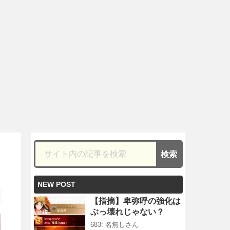
NEW POST
【指摘】卑弥呼の強化は
ぶっ壊れじゃない？
683: 名無しさん