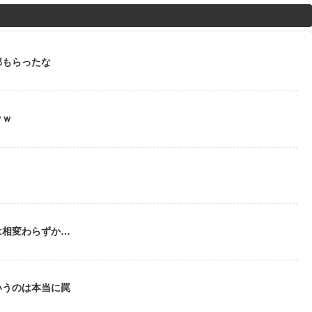
M
u
t
部もらったな
e
ｗｗ
う
は相変わらずか…
いうのは本当に罠