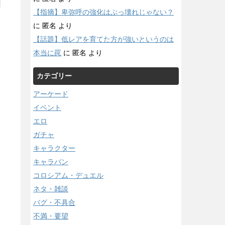
【指摘】卑弥呼の強化はぶっ壊れじゃない？
に
匿名
より
【話題】低レアを育てた方が強いというのは
本当に罠
に
匿名
より
カテゴリー
アーケード
イベント
エロ
ガチャ
キャラクター
キャラバン
コロシアム・デュエル
ネタ・雑談
バグ・不具合
不満・要望