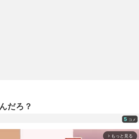
んだろ？
5
コメ
もっと見る
arrow_forward_ios