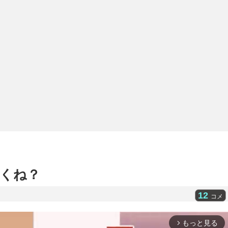
くね？
12
コメ
もっと見る
arrow_forward_ios