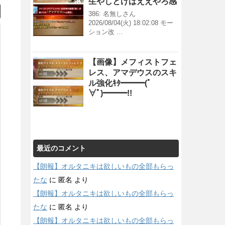
生やしとけばええやろ感
386: 名無しさん
2026/08/04(火) 18:02:08 モー
ション改 …
【画像】メフィストフェ
レス、アマデウスのスキ
ル強化ｷﾀ━━━(ﾟ
∀ﾟ)━━━!!
最近のコメント
【朗報】オルタニキは欲しいもの全部もらっ
たな
に
匿名
より
【朗報】オルタニキは欲しいもの全部もらっ
たな
に
匿名
より
【朗報】オルタニキは欲しいもの全部もらっ