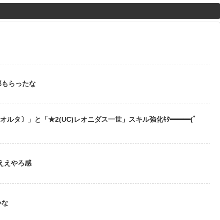
M
u
t
？
e
部もらったな
〔オルタ〕」と「★2(UC)レオニダス一世」スキル強化ｷﾀ━━━(ﾟ
ええやろ感
いな