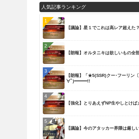
人気記事ランキング
【議論】星１でこれは高レア超えた
【朗報】オルタニキは欲しいもの全
【朗報】「★5(SSR)クー･フーリン
∀ﾟ)━━━!!
【強化】とりあえずNP生やしとけば
【議論】今のアタッカー界隈は厳し