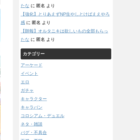
たな
に
匿名
より
【強化】とりあえずNP生やしとけばええやろ
感
に
匿名
より
【朗報】オルタニキは欲しいもの全部もらっ
たな
に
匿名
より
カテゴリー
アーケード
イベント
エロ
ガチャ
キャラクター
キャラバン
コロシアム・デュエル
ネタ・雑談
バグ・不具合