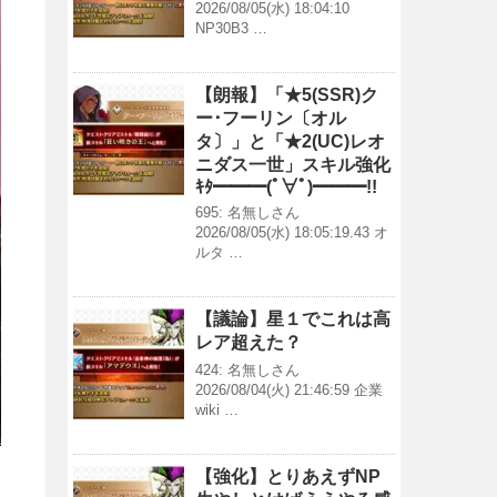
2026/08/05(水) 18:04:10
NP30B3 …
【朗報】「★5(SSR)ク
ー･フーリン〔オル
タ〕」と「★2(UC)レオ
ニダス一世」スキル強化
ｷﾀ━━━(ﾟ∀ﾟ)━━━!!
695: 名無しさん
2026/08/05(水) 18:05:19.43 オ
ルタ …
【議論】星１でこれは高
レア超えた？
424: 名無しさん
2026/08/04(火) 21:46:59 企業
wiki …
【強化】とりあえずNP