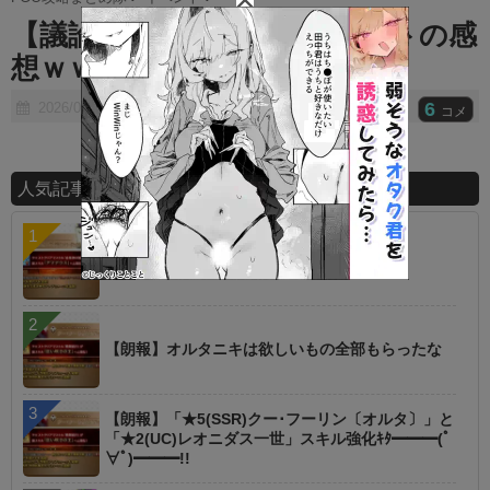
t
【議論】今のところのイベストの感
e
想ｗｗ
6
2026/07/05
コメ
人気記事ランキング
【議論】星１でこれは高レア超えた？
【朗報】オルタニキは欲しいもの全部もらったな
【朗報】「★5(SSR)クー･フーリン〔オルタ〕」と
「★2(UC)レオニダス一世」スキル強化ｷﾀ━━━(ﾟ
∀ﾟ)━━━!!