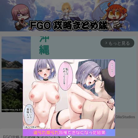
もっと見る
arrow_forward_ios
Powered by 
GliaStudios
M
u
FGO攻略まとめ隊
>
イベント
>