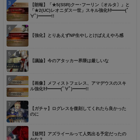
【朗報】「★5(SSR)クー･フーリン〔オルタ〕」と
「★2(UC)レオニダス一世」スキル強化ｷﾀ━━━(ﾟ
∀ﾟ)━━━!!
【強化】とりあえずNP生やしとけばええやろ感
【議論】今のアタッカー界隈は厳しいな
【画像】メフィストフェレス、アマデウスのスキ
ル強化ｷﾀ━━━(ﾟ∀ﾟ)━━━!!
【ガチャ】ログレスを復刻してくれたら良かった
のに
【疑問】アズライールって人気出る予定だったの
かな？