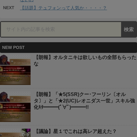
NEXT
【話題】テュフォンって人気か・・・・？
NEW POST
【朗報】オルタニキは欲しいもの全部もらった
な
【朗報】「★5(SSR)クー･フーリン〔オル
タ〕」と「★2(UC)レオニダス一世」スキル強
化ｷﾀ━━━(ﾟ∀ﾟ)━━━!!
【議論】星１でこれは高レア超えた？