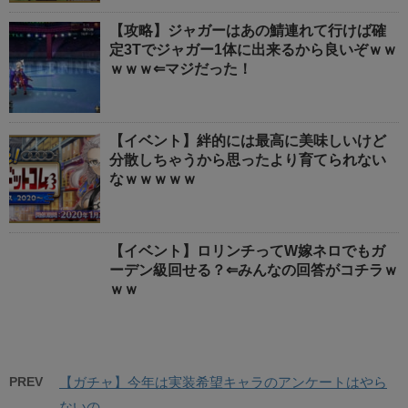
【攻略】ジャガーはあの鯖連れて行けば確
定3Tでジャガー1体に出来るから良いぞｗｗ
ｗｗｗ⇐マジだった！
【イベント】絆的には最高に美味しいけど
分散しちゃうから思ったより育てられない
なｗｗｗｗｗ
【イベント】ロリンチってW嫁ネロでもガ
ーデン級回せる？⇐みんなの回答がコチラｗ
ｗｗ
PREV
【ガチャ】今年は実装希望キャラのアンケートはやら
ないの