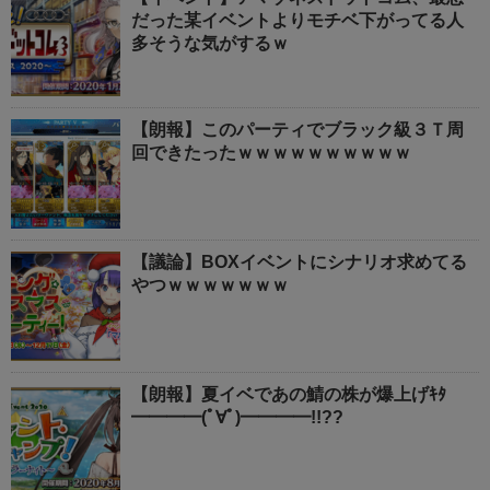
だった某イベントよりモチベ下がってる人
多そうな気がするｗ
【朗報】このパーティでブラック級３Ｔ周
回できたったｗｗｗｗｗｗｗｗｗｗ
【議論】BOXイベントにシナリオ求めてる
やつｗｗｗｗｗｗｗ
【朗報】夏イベであの鯖の株が爆上げｷﾀ
━━━━(ﾟ∀ﾟ)━━━━!!??