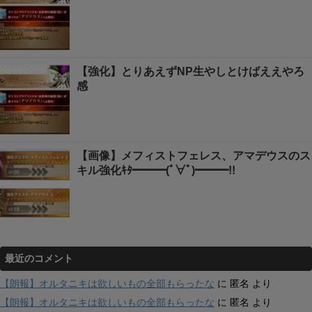
【強化】とりあえずNP生やしとけばええやろ
感
【画像】メフィストフェレス、アマデウスのス
キル強化ｷﾀ━━━(ﾟ∀ﾟ)━━━!!
最近のコメント
【朗報】オルタニキは欲しいもの全部もらったな
に
匿名
より
【朗報】オルタニキは欲しいもの全部もらったな
に
匿名
より