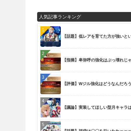
人気記事ランキング
【話題】低レアを育てた方が強いと
【指摘】卑弥呼の強化はぶっ壊れじ
【評価】Wジル強化はどうなんだろ
【議論】実装してほしい型月キャラ
【話題】福袋は〇〇を引いたわｗｗ