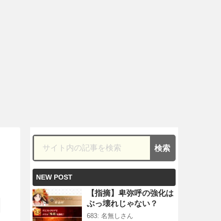
NEW POST
【指摘】卑弥呼の強化は
ぶっ壊れじゃない？
683: 名無しさん