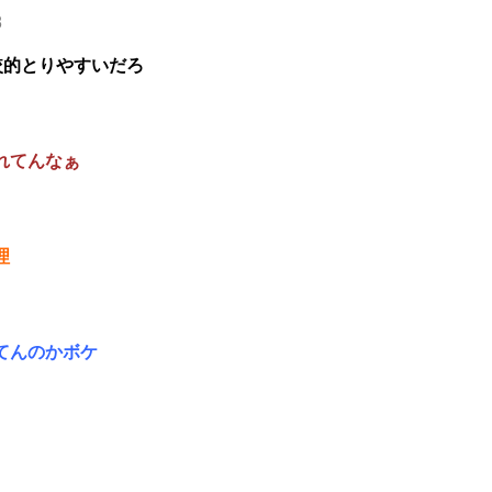
8
較的とりやすいだろ
れてんなぁ
理
てんのかボケ