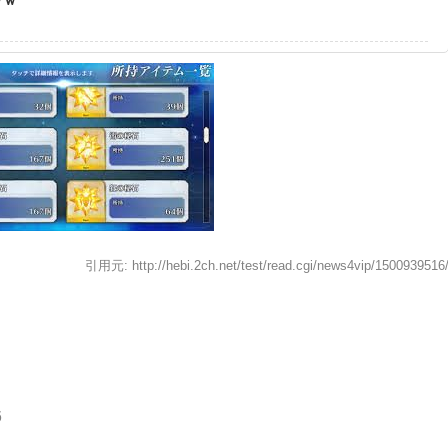
引用元: http://hebi.2ch.net/test/read.cgi/news4vip/1500939516
6