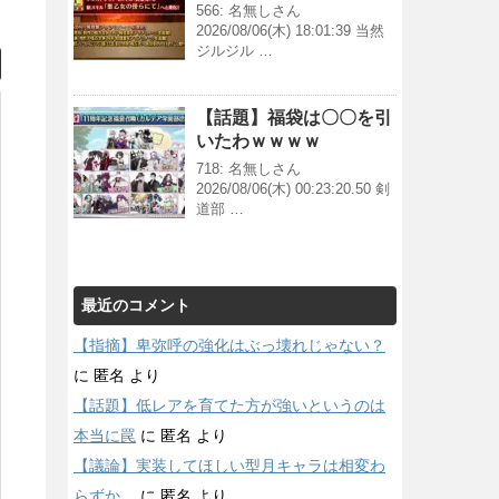
566: 名無しさん
2026/08/06(木) 18:01:39 当然
ジルジル …
【話題】福袋は〇〇を引
いたわｗｗｗｗ
718: 名無しさん
2026/08/06(木) 00:23:20.50 剣
道部 …
最近のコメント
【指摘】卑弥呼の強化はぶっ壊れじゃない？
に
匿名
より
【話題】低レアを育てた方が強いというのは
本当に罠
に
匿名
より
【議論】実装してほしい型月キャラは相変わ
らずか…
に
匿名
より