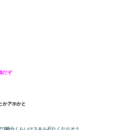
強だぞ
とかアホかと
3
で3騎分くらいはスキル石なくなりそう