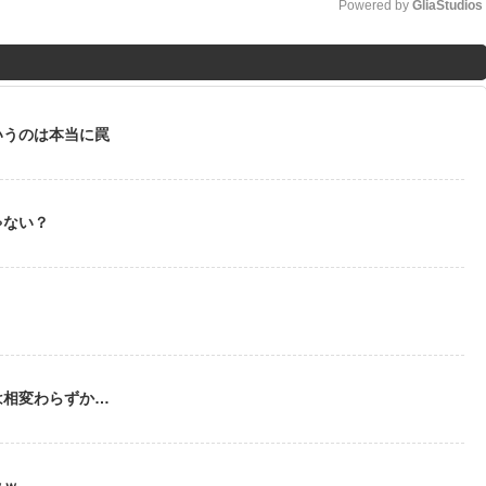
Powered by 
GliaStudios
M
u
t
いうのは本当に罠
e
ゃない？
う
は相変わらずか…
ｗｗ