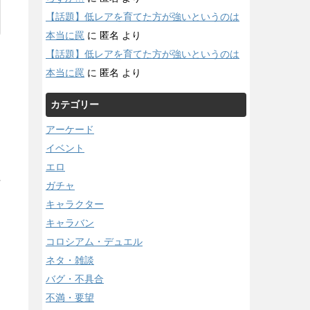
【話題】低レアを育てた方が強いというのは
本当に罠
に
匿名
より
【話題】低レアを育てた方が強いというのは
本当に罠
に
匿名
より
カテゴリー
アーケード
イベント
エロ
/
ガチャ
キャラクター
キャラバン
コロシアム・デュエル
ネタ・雑談
バグ・不具合
不満・要望