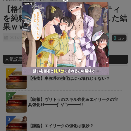
t
【格付け】FGOの鯖のレアリティ
e
を純粋に英霊としての格付けした結
果ｗｗｗｗｗｗｗｗ
0
2017/07/27
コメ
人気記事ランキング
【指摘】卑弥呼の強化はぶっ壊れじゃない？
【朗報】ヴリトラのスキル強化＆エイリークの宝
具強化ｷﾀ━━━(ﾟ∀ﾟ)━━━!!
【議論】エイリークの強化は微妙？