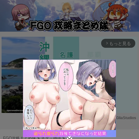
もっと見る
arrow_forward_ios
Powered by 
GliaStudios
M
u
FGO攻略まとめ隊
>
ネタ・雑談
>