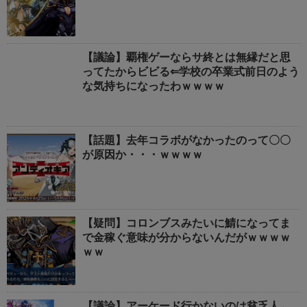
【議論】覇権ゲーならサ終とは無縁だと思
ってたからビビる⇐学校の卒業式前日のよう
な気持ちになったわｗｗｗｗ
【話題】去年コラボがなかったのって〇〇
が原因か・・・ｗｗｗｗ
【疑問】コロンブスみたいに鯖になってま
で金稼ぐ意味が分からないんだがｗｗｗｗ
ｗｗ
【議論】アーケード行かないのは貧乏人←