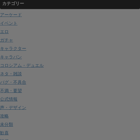
カテゴリー
アーケード
イベント
エロ
ガチャ
キャラクター
キャラバン
コロシアム・デュエル
ネタ・雑談
バグ・不具合
不満・要望
公式情報
声・デザイン
攻略
未分類
歓喜