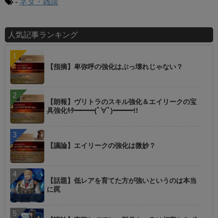
-
ネタ・雑談
人気記事ランキング
【指摘】卑弥呼の強化はぶっ壊れじゃない？
【朗報】ヴリトラのスキル強化＆エイリークの宝
具強化ｷﾀ━━━(ﾟ∀ﾟ)━━━!!
【議論】エイリークの強化は微妙？
【話題】低レアを育てた方が強いというのは本当
に罠