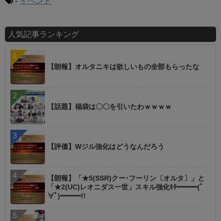
-
イベント
人気記事ランキング
【朗報】オルタニキは欲しいもの全部もらったな
【話題】福袋は〇〇を引いたわｗｗｗｗ
【評価】Wジル強化はどうなんだろう
【朗報】「★5(SSR)クー･フーリン〔オルタ〕」と
「★2(UC)レオニダス一世」スキル強化ｷﾀ━━━(ﾟ
∀ﾟ)━━━!!