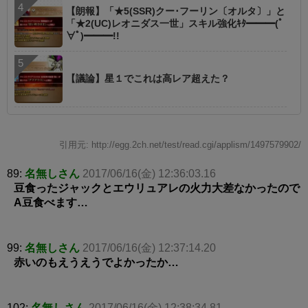
【朗報】「★5(SSR)クー･フーリン〔オルタ〕」と
「★2(UC)レオニダス一世」スキル強化ｷﾀ━━━(ﾟ
∀ﾟ)━━━!!
【議論】星１でこれは高レア超えた？
引用元: http://egg.2ch.net/test/read.cgi/applism/1497579902/
89:
名無しさん
2017/06/16(金) 12:36:03.16
豆食ったジャックとエウリュアレの火力大差なかったので
A豆食べます…
99:
名無しさん
2017/06/16(金) 12:37:14.20
赤いのもえうえうでよかったか…
102:
名無しさん
2017/06/16(金) 12:38:34.81