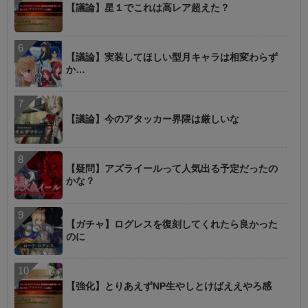
【議論】星１でこれは高レア超えた？
【議論】実装してほしい型月キャラは相変わらず
か…
【議論】今のアタッカー界隈は厳しいな
【疑問】アズライールって人気出る予定だったの
かな？
【ガチャ】ログレスを復刻してくれたら良かった
のに
【強化】とりあえずNP生やしとけばええやろ感