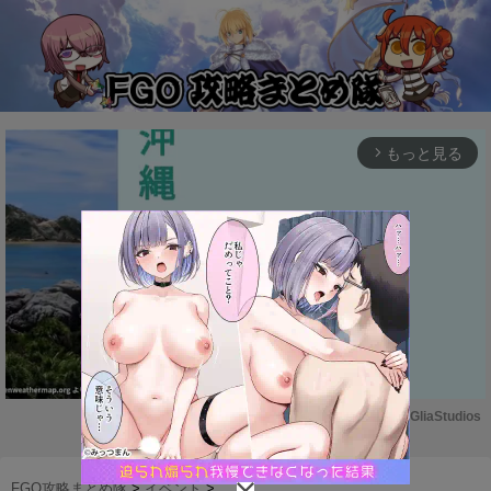
もっと見る
arrow_forward_ios
Powered by 
GliaStudios
M
u
FGO攻略まとめ隊
>
イベント
>