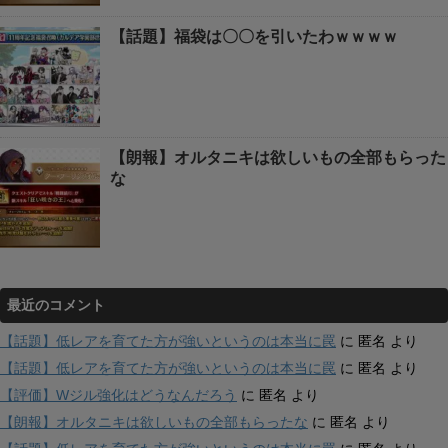
【話題】福袋は〇〇を引いたわｗｗｗｗ
【朗報】オルタニキは欲しいもの全部もらった
な
最近のコメント
【話題】低レアを育てた方が強いというのは本当に罠
に
匿名
より
【話題】低レアを育てた方が強いというのは本当に罠
に
匿名
より
【評価】Wジル強化はどうなんだろう
に
匿名
より
【朗報】オルタニキは欲しいもの全部もらったな
に
匿名
より