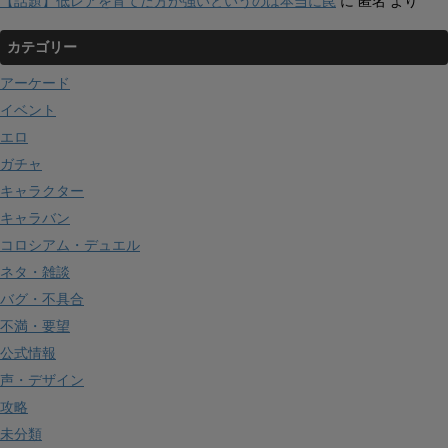
【話題】低レアを育てた方が強いというのは本当に罠
に
匿名
より
カテゴリー
アーケード
イベント
エロ
ガチャ
キャラクター
キャラバン
コロシアム・デュエル
ネタ・雑談
バグ・不具合
不満・要望
公式情報
声・デザイン
攻略
未分類