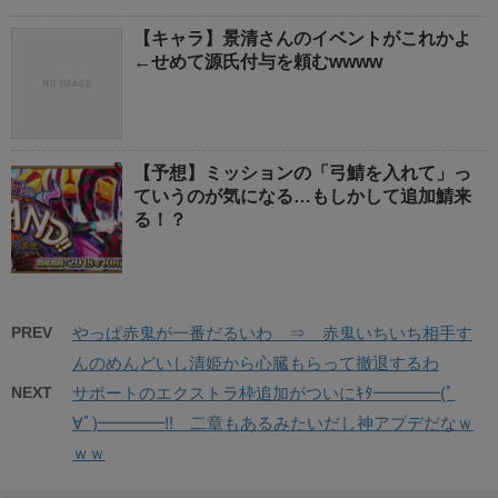
【キャラ】景清さんのイベントがこれかよ
←せめて源氏付与を頼むwwww
【予想】ミッションの「弓鯖を入れて」っ
ていうのが気になる…もしかして追加鯖来
る！？
PREV
やっぱ赤鬼が一番だるいわ ⇒ 赤鬼いちいち相手す
んのめんどいし清姫から心臓もらって撤退するわ
NEXT
サポートのエクストラ枠追加がついにｷﾀ━━━━(ﾟ
∀ﾟ)━━━━!! 二章もあるみたいだし神アプデだなｗ
ｗｗ