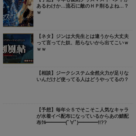
あるわけか…流石に敵のＨＰ削るよね…？
ｗ
【ネタ】ジンは大先生とは違うから大丈夫
って言ってた奴、怒らないから出てこいｗ
ｗｗ
【相談】ジークシステム全然火力が足りな
いんだけど使ってる人はどうやってるの？
【予想】毎年☆５でそこそこ人気なキャラ
が水着イベ配布になっているからあの鯖配
布ｸﾙ━━━━(ﾟ∀ﾟ)━━━━!!??