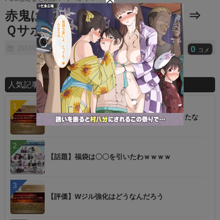
t
赤鬼は誰でいけばいいんだ？ ⇒
e
Ｑサポーター不在だし●●だな
0
2017/06/16
コメ
人気記事ランキング
【朗報】オルタニキは欲しいもの全部もらったな
【話題】福袋は〇〇を引いたわｗｗｗｗ
【評価】Wジル強化はどうなんだろう