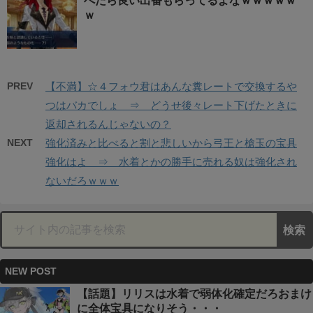
べたら良い出番もらってるよなｗｗｗｗｗ
ｗ
PREV
【不満】☆４フォウ君はあんな糞レートで交換するや
つはバカでしょ ⇒ どうせ後々レート下げたときに
返却されるんじゃないの？
NEXT
強化済みと比べると割と悲しいから弓王と槍玉の宝具
強化はよ ⇒ 水着とかの勝手に売れる奴は強化され
ないだろｗｗｗ
NEW POST
【話題】リリスは水着で弱体化確定だろおまけ
に全体宝具になりそう・・・