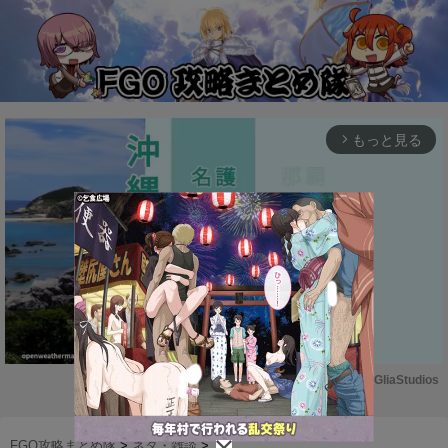
もっと見る
arrow_forward_ios
Powered by 
GliaStudios
M
u
FGO攻略まとめ隊
>
ネタ・雑談
>