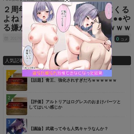
t
２周年で曜日半減とかは流石にくる
e
よね？ ⇒ 曜日半額の直後に●●や
る嫌がらせはしてきそうだなｗｗｗ
0
2017/07/28
コメ
人気記事ランキング
【話題】青王、強化されすぎだろｗｗｗｗｗｗ
【評価】アルトリアはログレスのおまけパーツと
してはいい感じか
【議論】武蔵って今も人気キャラなんか？