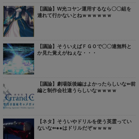
【議論】W光コヤン運用するなら〇〇組を
連れて行かないとねｗｗｗｗｗｗ
【議論】そういえばＦＧＯで〇〇連無料と
か見た覚えがねぇな・・・
【議論】劇場版後編はよかったらしいな⇐前
編と制作会社違うらしいなｗｗｗｗ
【ネタ】そういやドリルを使う英霊ってい
ないな⇐●●はドリルだぞｗｗｗｗ