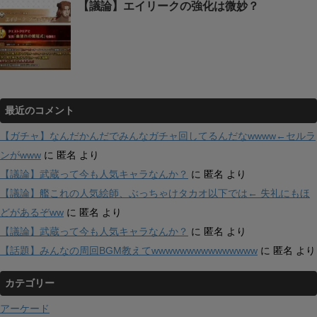
【議論】エイリークの強化は微妙？
最近のコメント
【ガチャ】なんだかんだでみんなガチャ回してるんだなwwww←セルラ
ンがwww
に
匿名
より
【議論】武蔵って今も人気キャラなんか？
に
匿名
より
【議論】艦これの人気絵師、ぶっちゃけタカオ以下では← 失礼にもほ
どがあるぞww
に
匿名
より
【議論】武蔵って今も人気キャラなんか？
に
匿名
より
【話題】みんなの周回BGM教えてwwwwwwwwwwwwwww
に
匿名
より
カテゴリー
アーケード