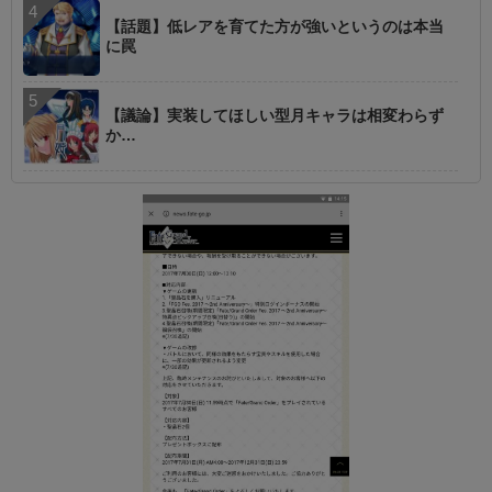
【話題】低レアを育てた方が強いというのは本当
に罠
【議論】実装してほしい型月キャラは相変わらず
か…