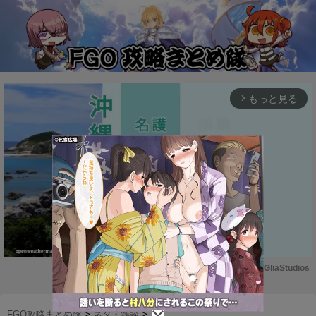
もっと見る
arrow_forward_ios
Powered by 
GliaStudios
M
u
FGO攻略まとめ隊
>
ネタ・雑談
>