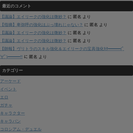
最近のコメント
【議論】エイリークの強化は微妙？
に
匿名
より
【指摘】卑弥呼の強化はぶっ壊れじゃない？
に
匿名
より
【議論】エイリークの強化は微妙？
に
匿名
より
【議論】エイリークの強化は微妙？
に
匿名
より
【朗報】ヴリトラのスキル強化＆エイリークの宝具強化ｷﾀ━━━(ﾟ
∀ﾟ)━━━!!
に
匿名
より
カテゴリー
アーケード
イベント
エロ
ガチャ
キャラクター
キャラバン
コロシアム・デュエル