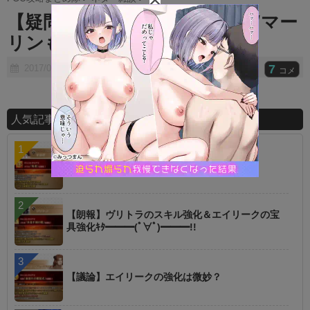
t
【疑問】今回の仕様変更ってＷマー
e
リンも出来なくなるの？
7
2017/07/30
コメ
人気記事ランキング
【指摘】卑弥呼の強化はぶっ壊れじゃない？
【朗報】ヴリトラのスキル強化＆エイリークの宝
具強化ｷﾀ━━━(ﾟ∀ﾟ)━━━!!
【議論】エイリークの強化は微妙？