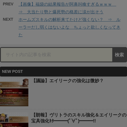
PREV
【画像】福袋の結果報告が阿鼻叫喚すぎるｗｗｗ
⇒ 大当たり勢と爆死勢の格差に涙が出そう
NEXT
ホームズスキルの解析来てたけど強くない？ ⇒ ル
ーラーだし弱くはないよな ちょっと欲しくなってき
た
NEW POST
【議論】エイリークの強化は微妙？
【朗報】ヴリトラのスキル強化＆エイリークの
宝具強化ｷﾀ━━━(ﾟ∀ﾟ)━━━!!