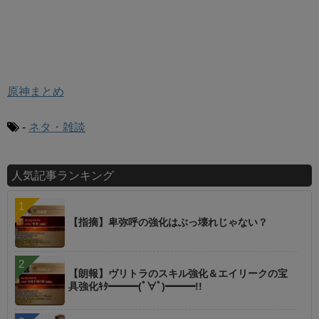
原神まとめ
-
ネタ・雑談
人気記事ランキング
【指摘】卑弥呼の強化はぶっ壊れじゃない？
【朗報】ヴリトラのスキル強化＆エイリークの宝
具強化ｷﾀ━━━(ﾟ∀ﾟ)━━━!!