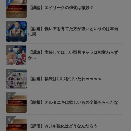
【議論】エイリークの強化は微妙？
【話題】低レアを育てた方が強いというのは本当
に罠
【議論】実装してほしい型月キャラは相変わらず
か…
【話題】福袋は〇〇を引いたわｗｗｗｗ
【朗報】オルタニキは欲しいもの全部もらったな
【評価】Wジル強化はどうなんだろう