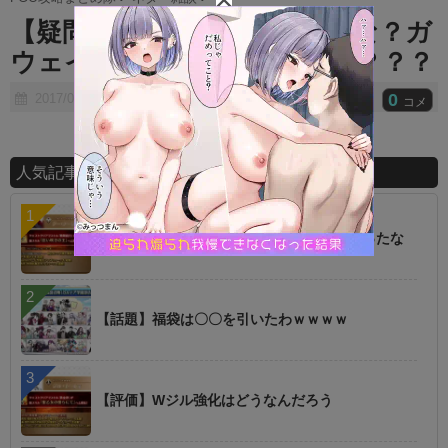
t
【疑問】金剣強化は誰だろうな？ガ
e
ウェイン、デオンが有力候補？？？
0
2017/07/31
コメ
人気記事ランキング
【朗報】オルタニキは欲しいもの全部もらったな
【話題】福袋は〇〇を引いたわｗｗｗｗ
【評価】Wジル強化はどうなんだろう