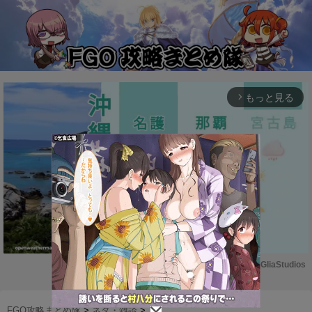
もっと見る
arrow_forward_ios
Powered by 
GliaStudios
M
u
FGO攻略まとめ隊
>
ネタ・雑談
>