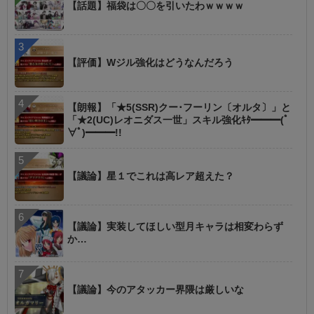
【話題】福袋は〇〇を引いたわｗｗｗｗ
【評価】Wジル強化はどうなんだろう
【朗報】「★5(SSR)クー･フーリン〔オルタ〕」と
「★2(UC)レオニダス一世」スキル強化ｷﾀ━━━(ﾟ
∀ﾟ)━━━!!
【議論】星１でこれは高レア超えた？
【議論】実装してほしい型月キャラは相変わらず
か…
【議論】今のアタッカー界隈は厳しいな