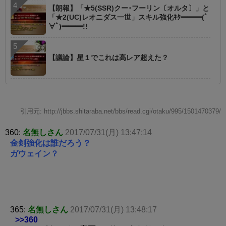
【朗報】「★5(SSR)クー･フーリン〔オルタ〕」と
「★2(UC)レオニダス一世」スキル強化ｷﾀ━━━(ﾟ
∀ﾟ)━━━!!
【議論】星１でこれは高レア超えた？
引用元: http://jbbs.shitaraba.net/bbs/read.cgi/otaku/995/1501470379/
360:
名無しさん
2017/07/31(月) 13:47:14
金剣強化は誰だろう？
ガウェイン？
365:
名無しさん
2017/07/31(月) 13:48:17
>>360