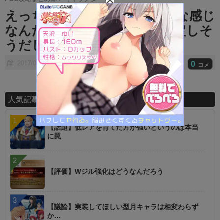
t
えっちゃん強化来たけどどんな感じ
e
なんだ ⇒ 星出しも結構安定しそ
うだし悪くないんじゃない？
0
2017/07/31
コメ
人気記事ランキング
【話題】低レアを育てた方が強いというのは本当
に罠
【評価】Wジル強化はどうなんだろう
【議論】実装してほしい型月キャラは相変わらず
か…