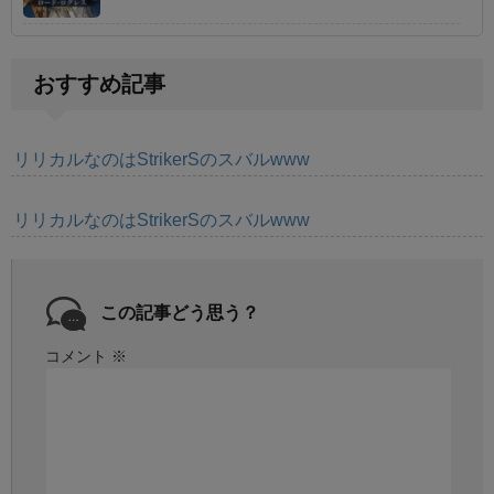
おすすめ記事
リリカルなのはStrikerSのスバルwww
リリカルなのはStrikerSのスバルwww
この記事どう思う？
コメント
※