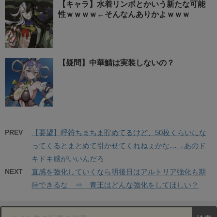
【キャラ】水着リンボとかいう新たな可能
性ｗｗｗｗ←そんなんありかよｗｗｗ
【疑問】中華鯖は実装しないの？
PREV
【要望】呼符ちまちま貯めてるけど、50枚くらいにな
ってくるとまとめて引かせてくれねぇかな…→あのド
キドキ感がいいんだろ
NEXT
直感を強化していくなら明後日はアルトリア強化も期
待できるな ⇒ 青王はどんな強化をしてほしい？