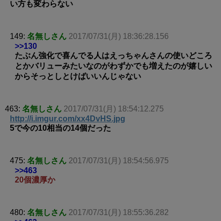
い方も変わらない
149:
名無しさん
2017/07/31(月) 18:36:28.156
>>130
たぶん強化で喜んでる人はえっちゃんさんの使いどころ
とかバリューみたいなのがわずかでも増えたのが嬉しい
からそっとしとけばいいんじゃない
463:
名無しさん
2017/07/31(月) 18:54:12.275
http://i.imgur.com/xx4DvHS.jpg
5で今の10相当の14個だった
475:
名無しさん
2017/07/31(月) 18:54:56.975
>>463
20個濃厚か
480:
名無しさん
2017/07/31(月) 18:55:36.282