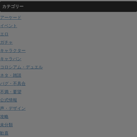
カテゴリー
アーケード
イベント
エロ
ガチャ
キャラクター
キャラバン
コロシアム・デュエル
ネタ・雑談
バグ・不具合
不満・要望
公式情報
声・デザイン
攻略
未分類
歓喜