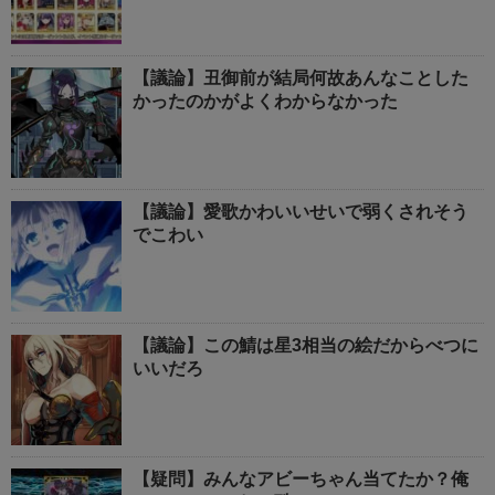
【議論】丑御前が結局何故あんなことした
かったのかがよくわからなかった
【議論】愛歌かわいいせいで弱くされそう
でこわい
【議論】この鯖は星3相当の絵だからべつに
いいだろ
【疑問】みんなアビーちゃん当てたか？俺