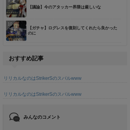
【議論】今のアタッカー界隈は厳しいな
【ガチャ】ログレスを復刻してくれたら良かった
のに
おすすめ記事
リリカルなのはStrikerSのスバルwww
リリカルなのはStrikerSのスバルwww
みんなのコメント