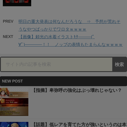
PREV
明日の重大発表は何なんだろうな ⇒ 予想が荒れそ
うなやつばっかりでワロタｗｗｗｗ
NEXT
【画像】頼光の水着イラストｷﾀ―――(ﾟ
∀ﾟ)――――！！ ノッブの表情もたまらんなｗｗｗｗ
NEW POST
【指摘】卑弥呼の強化はぶっ壊れじゃない？
【話題】低レアを育てた方が強いというのは本