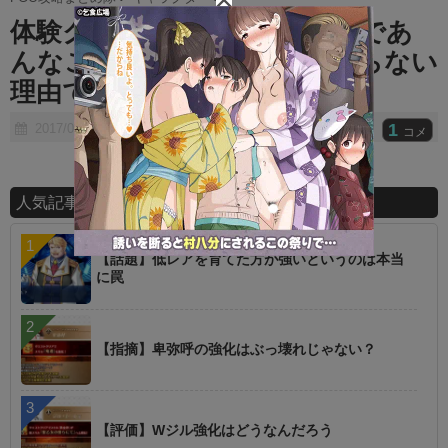
t
体験クエでアラフィフはなんであ
e
んなことしたの？ ⇒ くだらない
理由でワロタｗｗｗｗ
1
2017/08/01
コメ
人気記事ランキング
【話題】低レアを育てた方が強いというのは本当
に罠
【指摘】卑弥呼の強化はぶっ壊れじゃない？
【評価】Wジル強化はどうなんだろう