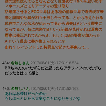
話の流れ読んでるとなんとなく百鬼夜行TRPGを思い出す
＜ホームズとモリアーティの遣り取り
話飛躍させるとFGO世界はある種の情報世界で過去現在未
来と認識や記録が相互干渉し合ってる、とかも考えられる
現在でこんな伝承が伝わってるから過去はAという歴史に
なってるが、仮に未来でBという記録が見付かれば過去の
歴史は修正されてAからB、もしくはBの要素が加わった
A’という過去に書き換えられるとか
あれ？ レイシフトした特異点で起きた事象って…
484:
名無しさん
2017/08/01(火) 17:31:16.534
BBちゃんのいたずらだと思ったらアラフィフのいたずら
だったとはって感じ
486:
名無しさん
2017/08/01(火) 17:31:52.168
あれはお茶目だったのか
もしほっといたら大変なことになりそうだな