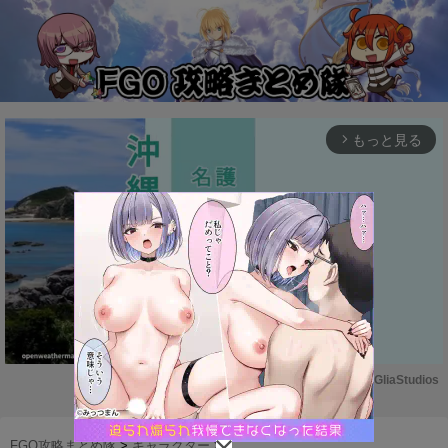
もっと見る
arrow_forward_ios
Powered by 
GliaStudios
M
u
FGO攻略まとめ隊
>
キャラクター
>