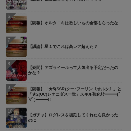
【朗報】オルタニキは欲しいもの全部もらったな
【議論】星１でこれは高レア超えた？
【疑問】アズライールって人気出る予定だったの
かな？
【朗報】「★5(SSR)クー･フーリン〔オルタ〕」と
「★2(UC)レオニダス一世」スキル強化ｷﾀ━━━(ﾟ
∀ﾟ)━━━!!
【ガチャ】ログレスを復刻してくれたら良かった
のに