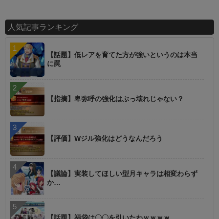
人気記事ランキング
【話題】低レアを育てた方が強いというのは本当
に罠
【指摘】卑弥呼の強化はぶっ壊れじゃない？
【評価】Wジル強化はどうなんだろう
【議論】実装してほしい型月キャラは相変わらず
か…
【話題】福袋は〇〇を引いたわｗｗｗｗ