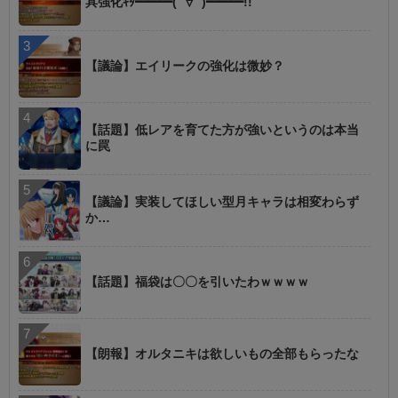
具強化ｷﾀ━━━(ﾟ∀ﾟ)━━━!!
【議論】エイリークの強化は微妙？
【話題】低レアを育てた方が強いというのは本当
に罠
【議論】実装してほしい型月キャラは相変わらず
か…
【話題】福袋は〇〇を引いたわｗｗｗｗ
【朗報】オルタニキは欲しいもの全部もらったな