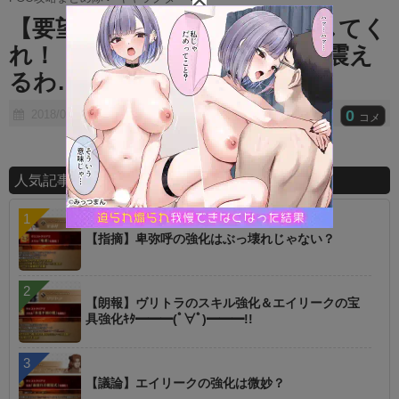
t
【要望】早くケイローン実装してく
e
れ！！！⇐Q版英雄作成か‥‥震え
るわ…
0
2018/04/12
コメ
人気記事ランキング
【指摘】卑弥呼の強化はぶっ壊れじゃない？
【朗報】ヴリトラのスキル強化＆エイリークの宝
具強化ｷﾀ━━━(ﾟ∀ﾟ)━━━!!
【議論】エイリークの強化は微妙？