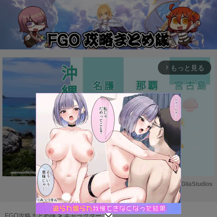
もっと見る
arrow_forward_ios
Powered by 
GliaStudios
M
u
FGO攻略まとめ隊
>
キャラクター
>