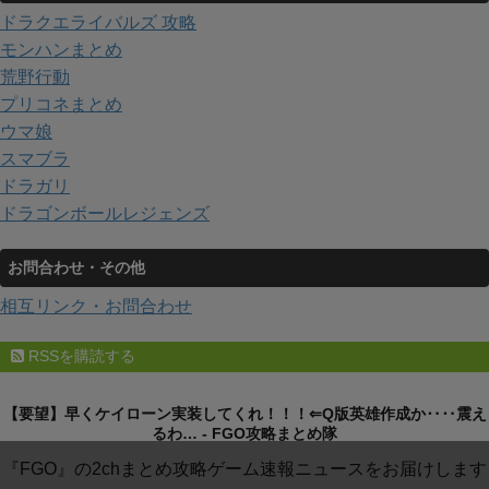
ドラクエライバルズ 攻略
モンハンまとめ
荒野行動
プリコネまとめ
ウマ娘
スマブラ
ドラガリ
ドラゴンボールレジェンズ
お問合わせ・その他
相互リンク・お問合わせ
RSSを購読する
【要望】早くケイローン実装してくれ！！！⇐Q版英雄作成か‥‥震え
るわ… - FGO攻略まとめ隊
『FGO』の2chまとめ攻略ゲーム速報ニュースをお届けします