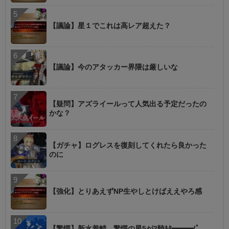
【議論】星１でこれは高レア超えた？
【議論】今のアタッカー界隈は厳しいな
【疑問】アズライールって人気出る予定だったの
かな？
【ガチャ】ログレスを復刻してくれたら良かった
のに
【強化】とりあえずNP生やしとけばええやろ感
【驚愕】新水着鯖、驚愕の星5が3騎ｷﾀ━━━(ﾟ