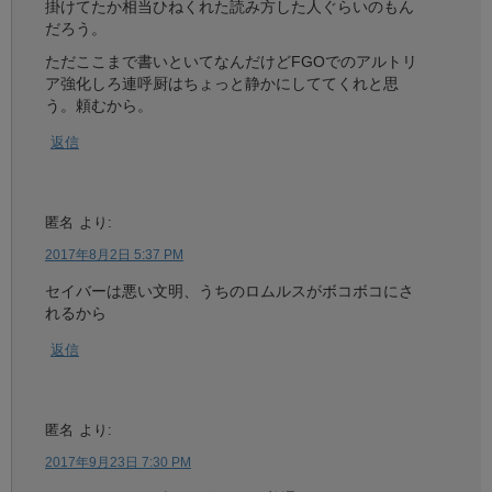
掛けてたか相当ひねくれた読み方した人ぐらいのもん
だろう。
ただここまで書いといてなんだけどFGOでのアルトリ
ア強化しろ連呼厨はちょっと静かにしててくれと思
う。頼むから。
返信
匿名
より:
2017年8月2日 5:37 PM
セイバーは悪い文明、うちのロムルスがボコボコにさ
れるから
返信
匿名
より:
2017年9月23日 7:30 PM