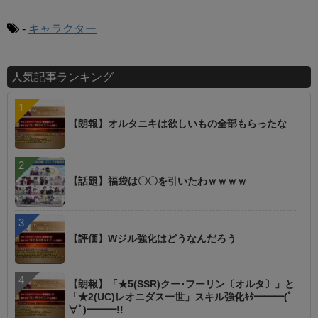
-
キャラクター
人気記事ランキング
【朗報】オルタニキは欲しいもの全部もらったな
【話題】福袋は〇〇を引いたわｗｗｗｗ
【評価】Wジル強化はどうなんだろう
【朗報】「★5(SSR)クー･フーリン〔オルタ〕」と
「★2(UC)レオニダス一世」スキル強化ｷﾀ━━━(ﾟ
∀ﾟ)━━━!!