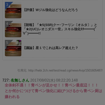
【評価】Wジル強化はどうなんだろう
【朗報】「★5(SSR)クー･フーリン〔オルタ〕」と
「★2(UC)レオニダス一世」スキル強化ｷﾀ━━━(ﾟ
∀ﾟ)━━━!!
【議論】星１でこれは高レア超えた？
引用元: http://hebi.2ch.net/test/read.cgi/news4vip/1501605487/
727:
名無しさん
2017/08/02(水) 08:22:20.148
全体剣不遇！！青ペンが足かせ！！青ペン最底辺！！！
とか何かにつけて青ペン強化に結びつけるから青ペン厨は
嫌われる