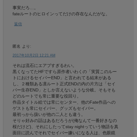
事実だろ…。
fateルートのヒロインってだけの存在なんだがな。
返信
匿名
より:
2017年10月2日 12:21 AM
それは流石にエアプすぎるわい。
黒くなってたHFですら原作者いわくの「実質このルー
トにおけるセイバーEND」と言われてる結末がある
し、２種類ある凛ルート正式ENDの内の片方は「セイ
バー生存END」としか言えないような分岐。そもそも
どのルートでも常に重要な役回り。
作品タイトル絵では常にセンター、他のFate作品への
ゲストも常にセイバー、グッズもセイバー。
最初っから扱いが他の二人とも違う。
そりゃ好みの話はあるだろうが(俺なんて一番好きなの
桜だけど)、それにしたってstay nightっていう物語を真
面目に読んでそれでセイバー嫌いになる人は、色眼鏡