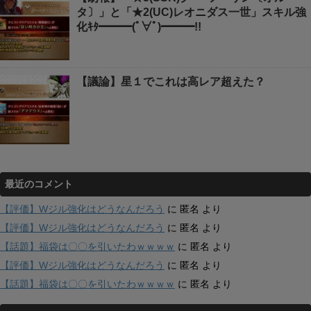
タ〕」と「★2(UC)レオニダス一世」スキル強
化ｷﾀ━━━(ﾟ∀ﾟ)━━━!!
【議論】星１でこれは高レア超えた？
最近のコメント
【評価】Wジル強化はどうなんだろう
に
匿名
より
【評価】Wジル強化はどうなんだろう
に
匿名
より
【話題】福袋は〇〇を引いたわｗｗｗｗ
に
匿名
より
【評価】Wジル強化はどうなんだろう
に
匿名
より
【話題】福袋は〇〇を引いたわｗｗｗｗ
に
匿名
より