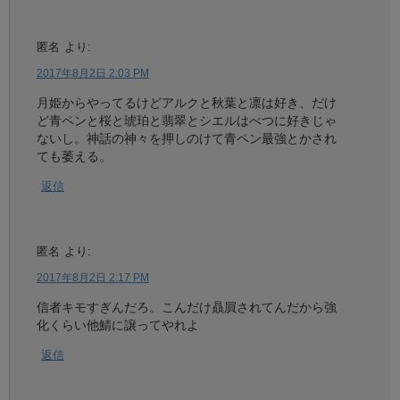
匿名
より:
2017年8月2日 2:03 PM
月姫からやってるけどアルクと秋葉と凛は好き、だけ
ど青ペンと桜と琥珀と翡翠とシエルはべつに好きじゃ
ないし。神話の神々を押しのけて青ペン最強とかされ
ても萎える。
返信
匿名
より:
2017年8月2日 2:17 PM
信者キモすぎんだろ。こんだけ贔屓されてんだから強
化くらい他鯖に譲ってやれよ
返信