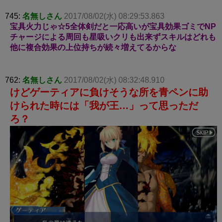
745:
名無しさん
2017/08/02(水) 08:29:53.863
宝具火力じゃ☆5全体剣だと一応高いが宝具効果ゴミでNP
チャージによる周回も星吸いクリも出来ずスキルはどれも
他に複合効果の上位持ちが続々増えてるからな
762:
名無しさん
2017/08/02(水) 08:32:48.910
けどゲーティアに負けそうな所を青ペンに助
けられた時には「我が王…」って思っただ
ろ？