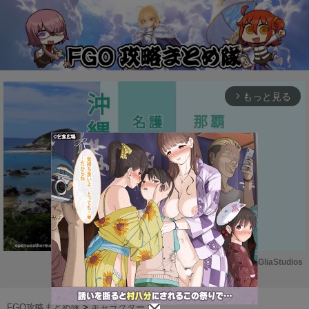
もっと見る
arrow_forward_ios
Powered by 
GliaStudios
M
u
FGO攻略まとめ隊
>
キャラクター
>