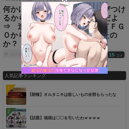
t
何かにつけて青ペン強化に結びつけ
e
るから青ペン厨は嫌われるんだよ
⇒ 逆に青王厨じゃない奴ってＦＧ
Ｏからｆａｔｅシリーズ入ったの
か？
15
2017/08/02
コメ
人気記事ランキング
【朗報】オルタニキは欲しいもの全部もらったな
【話題】福袋は〇〇を引いたわｗｗｗｗ