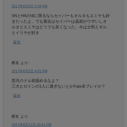
2017年8月2日 2:34 PM
SNとHAの頃に限るならセイバーもオルタもエミヤも好
きだったよ、でも最近はセイバーは贔屓がウザいしオ
ルタとエミヤはどうでも良くなった、今は士郎とギル
とイリヤが好き
返信
匿名
より:
2017年8月2日 4:01 PM
型月のドル箱舐めるなよ？
三大ヒロインの1人に過ぎないとかFate未プレイか？
返信
匿名
より:
2017年8月11日 10:41 PM