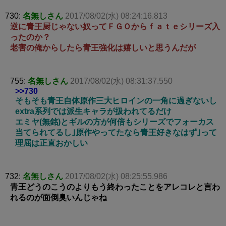
730:
名無しさん
2017/08/02(水) 08:24:16.813
逆に青王厨じゃない奴ってＦＧＯからｆａｔｅシリーズ入
ったのか？
老害の俺からしたら青王強化は嬉しいと思うんだが
755:
名無しさん
2017/08/02(水) 08:31:37.550
>>730
そもそも青王自体原作三大ヒロインの一角に過ぎないし
extra系列では派生キャラが扱われてるだけ
エミヤ(無銘)とギルの方が何倍もシリーズでフォーカス
当てられてるし｣原作やってたなら青王好きなはず｣って
理屈は正直おかしい
732:
名無しさん
2017/08/02(水) 08:25:55.986
青王どうのこうのよりもう終わったことをアレコレと言わ
れるのが面倒臭いんじゃね