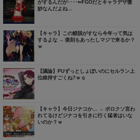
がするんだが‥‥⇐FGOだとキャラデザ微
妙なんだよね…
【キャラ】この鯖脱がすなら今年って気は
するよな → 復刻もあったしマジで来るか？
ｗ
【議論】PUずっとしょぼいのにセルラン上
位維持すごくね?ｗｑ
【キャラ】今日ジナコか… → ボロクソ言わ
れてるけどジナコを引きに行く猛者はいな
いのか？ｗ