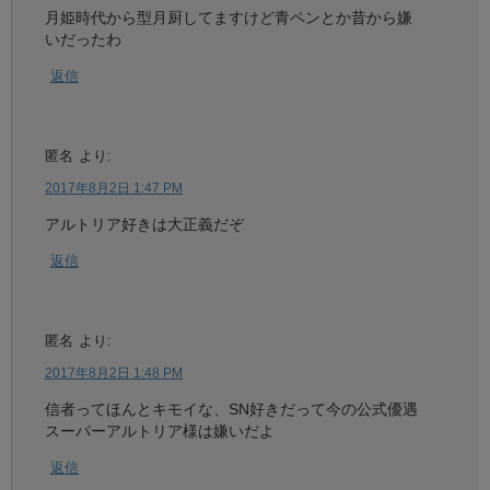
月姫時代から型月厨してますけど青ペンとか昔から嫌
いだったわ
返信
匿名
より:
2017年8月2日 1:47 PM
アルトリア好きは大正義だぞ
返信
匿名
より:
2017年8月2日 1:48 PM
信者ってほんとキモイな、SN好きだって今の公式優遇
スーパーアルトリア様は嫌いだよ
返信