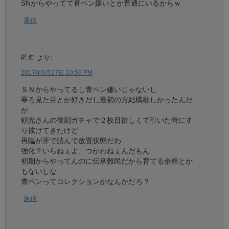
SNからやってて青ペン嫌いとか普通にいるからｗ
返信
匿名
より:
2017年9月27日 10:59 PM
ＳＮからやってるし青ペン嫌いじゃないし
寧ろ見た目とか好きだし最初の方結構欲しかったんだ
が
頼光さんの復刻ガチャで２枚目欲しくて引いた時にす
り抜けてきたけど
再臨が牙で詰んで放置状態だわ
強化？いらねぇよ、つかわねぇんだもん
初期からやってんのに伝承難民だから育てる余裕とか
もないしな
青ペンってコレクションかなんかだろ？
返信