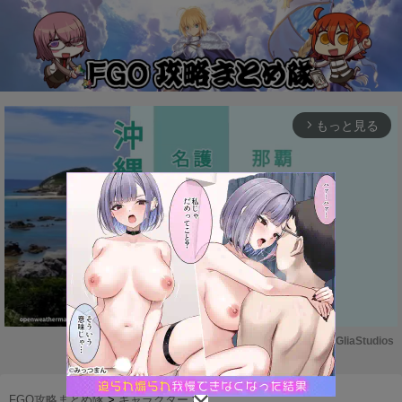
もっと見る
arrow_forward_ios
Powered by 
GliaStudios
M
u
FGO攻略まとめ隊
>
キャラクター
>