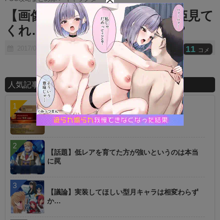
t
【画像】FGOアーケードの清姫見て
e
くれ…こいつ、どう思う？？？
11
2017/08/04
コメ
人気記事ランキング
【指摘】卑弥呼の強化はぶっ壊れじゃない？
【話題】低レアを育てた方が強いというのは本当
に罠
【議論】実装してほしい型月キャラは相変わらず
か…