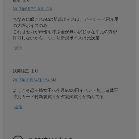
2017年8月7日 6:01 AM
ちなみに艦これACの新規ボイスは、アーケード紹介用
の大坪ボイスのみ
これはセガが声優を呼ぶ金が無い訳じゃなく元の方が
許可しないから、つまり新規ボイスは元次第
返信
我英雄王
より:
2017年10月24日 2:54 AM
ようこそ恋ヶ崎女子へ今月5000円イベント無し遊戯王
特別カード付新規買うか夕雲姉買うか悩んでる
返信