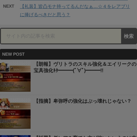
NEXT
【礼装】皆凸モナ持ってるんだなぁ…☆４をレアプリ
に捧げるべきだと思う？
NEW POST
【朗報】ヴリトラのスキル強化＆エイリークの
宝具強化ｷﾀ━━━(ﾟ∀ﾟ)━━━!!
【指摘】卑弥呼の強化はぶっ壊れじゃない？