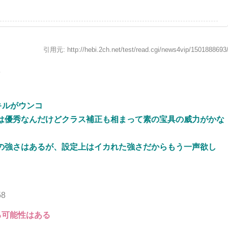
引用元: http://hebi.2ch.net/test/read.cgi/news4vip/1501888693
6
キルがウンコ
は優秀なんだけどクラス補正も相まって素の宝具の威力がかな
の強さはあるが、設定上はイカれた強さだからもう一声欲し
58
る可能性はある