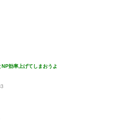
8
とNP効率上げてしまおうよ
83
6