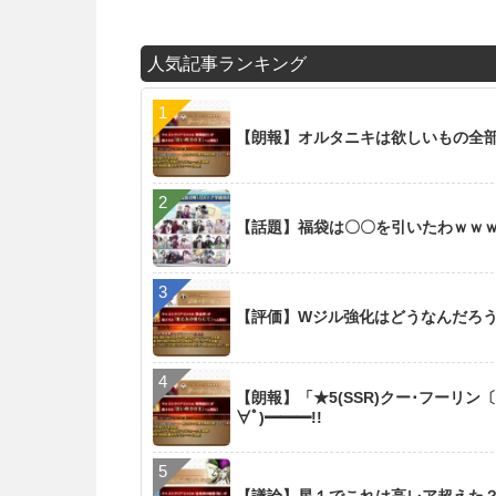
人気記事ランキング
【朗報】オルタニキは欲しいもの全
【話題】福袋は〇〇を引いたわｗｗ
【評価】Wジル強化はどうなんだろ
【朗報】「★5(SSR)クー･フーリン
∀ﾟ)━━━!!
【議論】星１でこれは高レア超えた