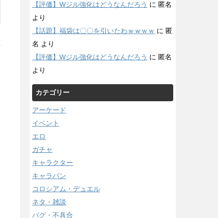
【評価】Wジル強化はどうなんだろう
に
匿名
より
【話題】福袋は〇〇を引いたわｗｗｗｗ
に
匿
名
より
/
【評価】Wジル強化はどうなんだろう
に
匿名
より
カテゴリー
アーケード
イベント
エロ
ガチャ
キャラクター
キャラバン
コロシアム・デュエル
ネタ・雑談
バグ・不具合