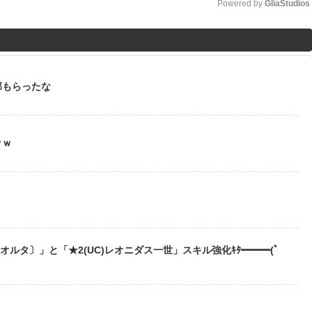
Powered by 
GliaStudios
M
u
t
部もらったな
e
ｗｗ
う
〔オルタ〕」と「★2(UC)レオニダス一世」スキル強化ｷﾀ━━━(ﾟ
？