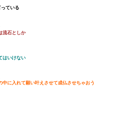
言っている
9
は流石としか
2
てはいけない
2
の中に入れて願い叶えさせて成仏させちゃおう