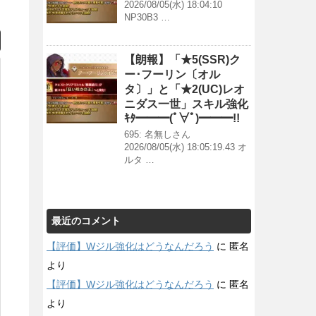
2026/08/05(水) 18:04:10
NP30B3 …
【朗報】「★5(SSR)ク
ー･フーリン〔オル
タ〕」と「★2(UC)レオ
ニダス一世」スキル強化
ｷﾀ━━━(ﾟ∀ﾟ)━━━!!
695: 名無しさん
2026/08/05(水) 18:05:19.43 オ
ルタ …
最近のコメント
【評価】Wジル強化はどうなんだろう
に
匿名
より
【評価】Wジル強化はどうなんだろう
に
匿名
より