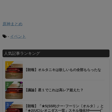
原神まとめ
-
イベント
人気記事ランキング
【朗報】オルタニキは欲しいもの全部もらったな
【議論】星１でこれは高レア超えた？
【朗報】「★5(SSR)クー･フーリン〔オルタ〕」と
「★2(UC)レオニダス一世」スキル強化ｷﾀ━━━(ﾟ