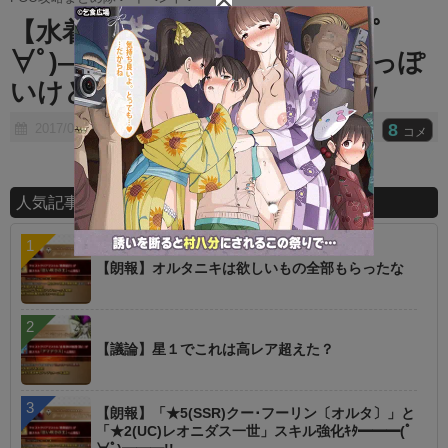
t
【水着画像】水着CMｷﾀ―――(ﾟ
e
∀ﾟ)――――！！ リーク通りっぽ
いけど人数すごいなｗｗｗｗｗ
8
2017/08/06
コメ
人気記事ランキング
【朗報】オルタニキは欲しいもの全部もらったな
【議論】星１でこれは高レア超えた？
【朗報】「★5(SSR)クー･フーリン〔オルタ〕」と
「★2(UC)レオニダス一世」スキル強化ｷﾀ━━━(ﾟ