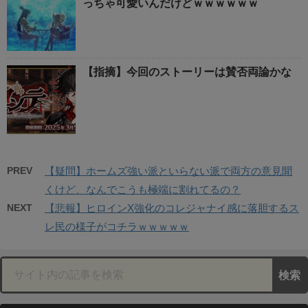
っちゃ可愛いんだけどｗｗｗｗｗｗ
【指摘】今回のストーリーは賛否両論かな
PREV
【疑問】ホームズ強い派といらない派で両方の意見聞
くけど、なんでこうも極端に割れてるの？
NEXT
【悲報】ヒロインX強化のコレジャナイ感に落胆するス
レ民の様子がコチラｗｗｗｗｗ