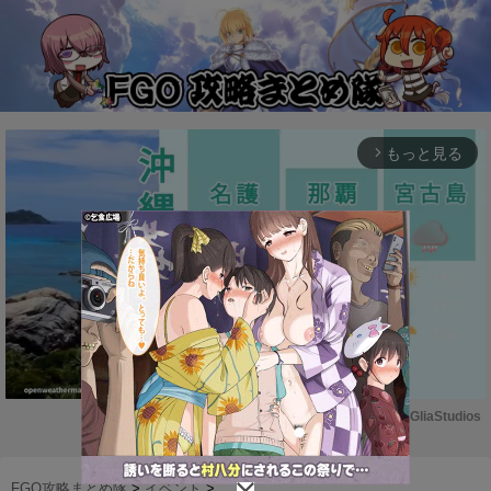
もっと見る
arrow_forward_ios
Powered by 
GliaStudios
M
u
FGO攻略まとめ隊
>
イベント
>