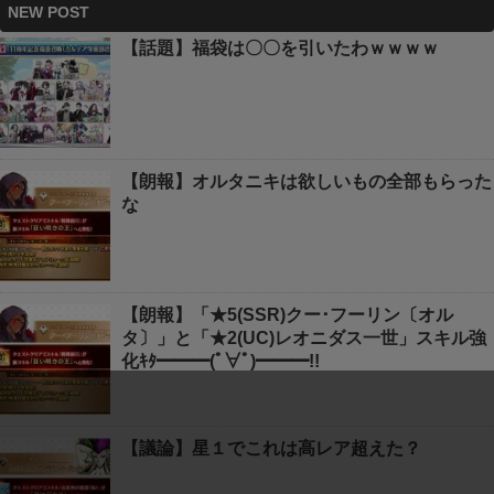
NEW POST
【話題】福袋は〇〇を引いたわｗｗｗｗ
【朗報】オルタニキは欲しいもの全部もらった
な
【朗報】「★5(SSR)クー･フーリン〔オル
タ〕」と「★2(UC)レオニダス一世」スキル強
化ｷﾀ━━━(ﾟ∀ﾟ)━━━!!
【議論】星１でこれは高レア超えた？