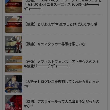
【朗報】「★5(SSR)クー･フーリン〔オルタ〕」と
「★2(UC)レオニダス一世」スキル強化ｷﾀ━━━(ﾟ
∀ﾟ)━━━!!
【強化】とりあえずNP生やしとけばええやろ感
【議論】今のアタッカー界隈は厳しいな
【画像】メフィストフェレス、アマデウスのスキ
ル強化ｷﾀ━━━(ﾟ∀ﾟ)━━━!!
【ガチャ】ログレスを復刻してくれたら良かった
のに
【疑問】アズライールって人気出る予定だったの
かな？