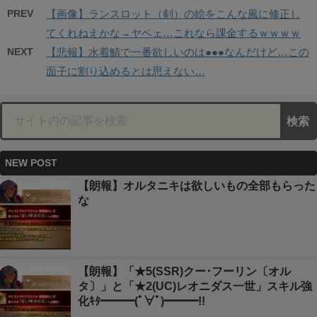
PREV
【画像】ランスロット（剣）の絵をこんな風に修正し
てくれねえかな→ヤベェ…これなら課金するｗｗｗｗ
NEXT
【悲報】水着鯖で一番欲しいのは●●●なんだけど…この
面子に割り込めるとは思えない…
NEW POST
【朗報】オルタニキは欲しいもの全部もらった
な
【朗報】「★5(SSR)クー･フーリン〔オル
タ〕」と「★2(UC)レオニダス一世」スキル強
化ｷﾀ━━━(ﾟ∀ﾟ)━━━!!