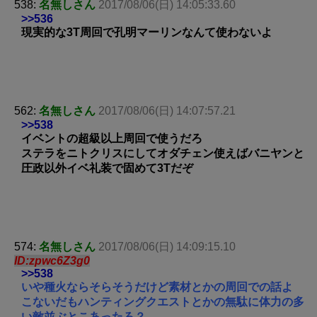
538:
名無しさん
2017/08/06(日) 14:05:33.60
>>536
現実的な3T周回で孔明マーリンなんて使わないよ
562:
名無しさん
2017/08/06(日) 14:07:57.21
>>538
イベントの超級以上周回で使うだろ
ステラをニトクリスにしてオダチェン使えばバニヤンと
圧政以外イベ礼装で固めて3Tだぞ
574:
名無しさん
2017/08/06(日) 14:09:15.10
ID:zpwc6Z3g0
>>538
いや種火ならそらそうだけど素材とかの周回での話よ
こないだもハンティングクエストとかの無駄に体力の多
い敵並ぶとこあったろ？