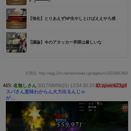
∀ﾟ)━━━!!
【強化】とりあえずNP生やしとけばええやろ感
【議論】今のアタッカー界隈は厳しいな
引用元: http://egg.2ch.net/test/read.cgi/applism/1501991360/
465:
名無しさん
2017/08/06(日) 13:54:30.33
ID:zpwc6Z3g0
スパさん意味わからん火力出るんじゃ
が…