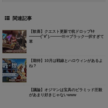
関連記事
【歓喜】クエスト更新で杭ドロップｷﾀ
━━━(ﾟ∀ﾟ).━━━!!!⇒ブラック一択すぎて
草
【期待】10月は戦線とハロウィンがあるよ
ね？
【議論】オジマンは宝具のピラミッド圧殺
があまり好きじゃないwww