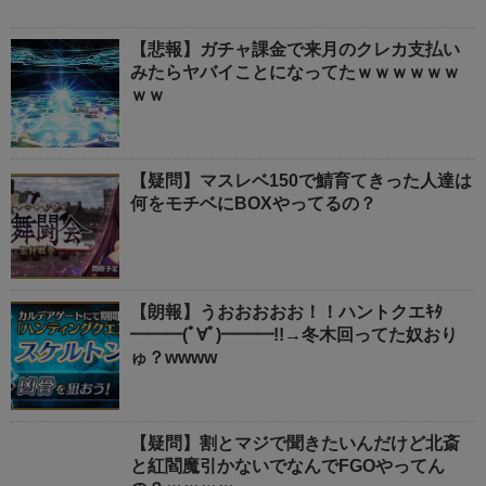
【悲報】ガチャ課金で来月のクレカ支払い
みたらヤバイことになってたｗｗｗｗｗｗ
ｗｗ
【疑問】マスレベ150で鯖育てきった人達は
何をモチベにBOXやってるの？
【朗報】うおおおおお！！ハントクエｷﾀ
━━━(ﾟ∀ﾟ)━━━!!→冬木回ってた奴おり
ゅ？wwww
【疑問】割とマジで聞きたいんだけど北斎
と紅閻魔引かないでなんでFGOやってん