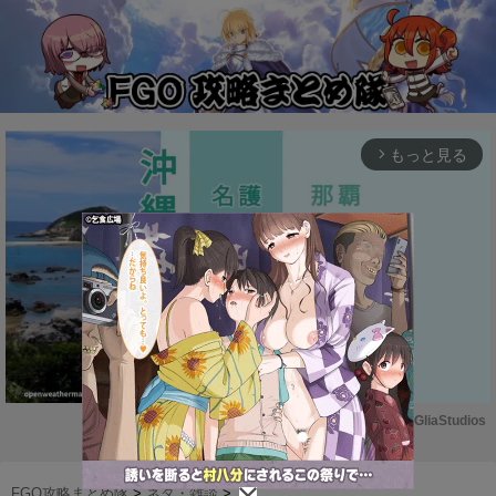
もっと見る
arrow_forward_ios
Powered by 
GliaStudios
M
u
FGO攻略まとめ隊
>
ネタ・雑談
>