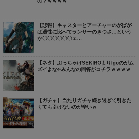
の？ｗｗｗｗ
【悲報】キャスターとアーチャーのがばが
ば適性に比べてランサーのきつさ…という
か〇〇〇〇〇〇ェ…
【ネタ】ぶっちゃけSEKIROよりfgoのがム
ズイよな⇐みんなの回答がコチラｗｗｗｗ
【ガチャ】当たりガチャ続き過ぎて引きた
くても引けないのが辛いｗ