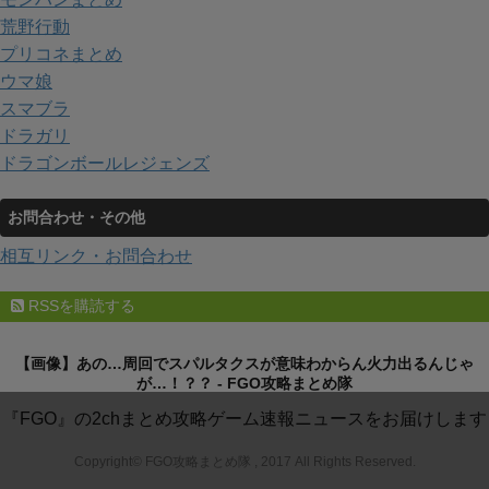
荒野行動
プリコネまとめ
ウマ娘
スマブラ
ドラガリ
ドラゴンボールレジェンズ
お問合わせ・その他
相互リンク・お問合わせ
RSSを購読する
【画像】あの…周回でスパルタクスが意味わからん火力出るんじゃ
が…！？？ - FGO攻略まとめ隊
『FGO』の2chまとめ攻略ゲーム速報ニュースをお届けします
Copyright© FGO攻略まとめ隊 , 2017 All Rights Reserved.