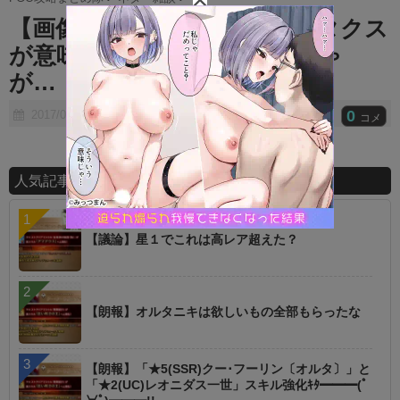
t
【画像】あの…周回でスパルタクス
e
が意味わからん火力出るんじゃ
が…！？？
0
2017/08/06
コメ
人気記事ランキング
【議論】星１でこれは高レア超えた？
【朗報】オルタニキは欲しいもの全部もらったな
【朗報】「★5(SSR)クー･フーリン〔オルタ〕」と
「★2(UC)レオニダス一世」スキル強化ｷﾀ━━━(ﾟ