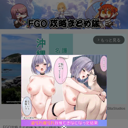
もっと見る
arrow_forward_ios
Powered by 
GliaStudios
M
u
FGO攻略まとめ隊
>
ネタ・雑談
>