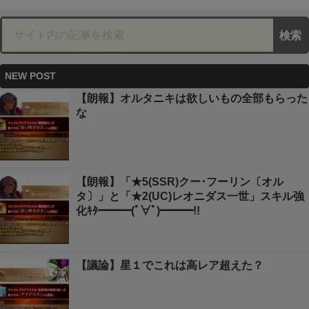
NEW POST
【朗報】オルタニキは欲しいもの全部もらった
な
【朗報】「★5(SSR)クー･フーリン〔オル
タ〕」と「★2(UC)レオニダス一世」スキル強
化ｷﾀ━━━(ﾟ∀ﾟ)━━━!!
【議論】星１でこれは高レア超えた？