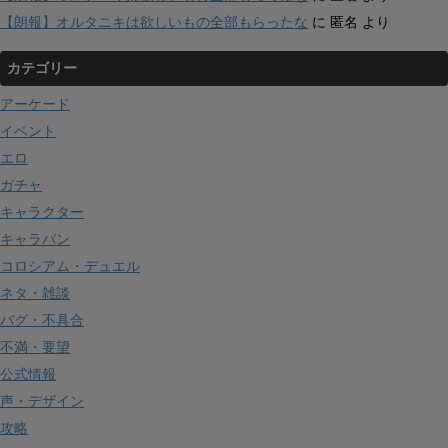
【朗報】オルタニキは欲しいもの全部もらったな
に
匿名
より
カテゴリー
アーケード
イベント
エロ
ガチャ
キャラクター
キャラバン
コロシアム・デュエル
ネタ・雑談
バグ・不具合
不満・要望
公式情報
声・デザイン
攻略