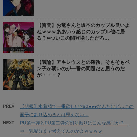
【質問】お竜さんと坂本のカップル良いよ
ねｗｗｗああいう感じのカップル他に居
る？⇐ついこの間登場しただろ…
【議論】アキレウスとの確執、そもそもペ
ン子が弱いのが一番の問題だと思うのだ
が・・・？
PREV
【悲報】水着鯖で一番欲しいのは●●●なんだけど…この
面子に割り込めるとは思えない…
NEXT
PU第一弾とPU第二弾の割り振りはこんな感じか？
⇒ 乳配分まで考えてんのかよｗｗｗｗ