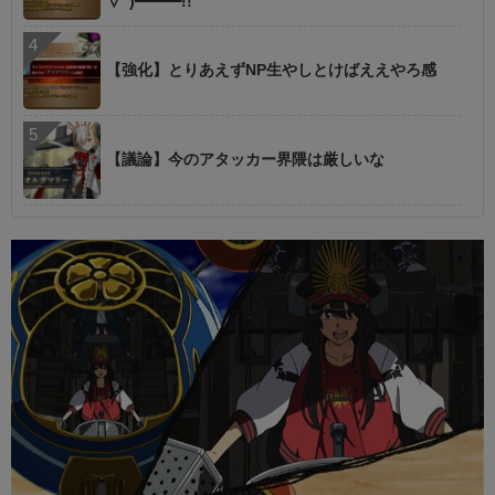
∀ﾟ)━━━!!
【強化】とりあえずNP生やしとけばええやろ感
【議論】今のアタッカー界隈は厳しいな