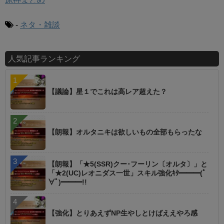
-
ネタ・雑談
人気記事ランキング
【議論】星１でこれは高レア超えた？
【朗報】オルタニキは欲しいもの全部もらったな
【朗報】「★5(SSR)クー･フーリン〔オルタ〕」と
「★2(UC)レオニダス一世」スキル強化ｷﾀ━━━(ﾟ
∀ﾟ)━━━!!
【強化】とりあえずNP生やしとけばええやろ感