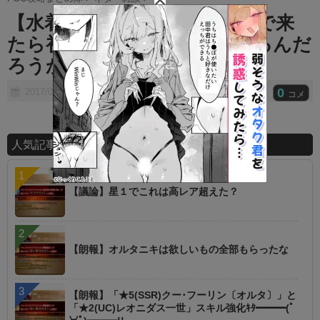
t
【水着】水着●●のクラスが術で来
e
たら初の単体アーツ宝具になるんだ
ろうか！？
0
2017/08/06
コメ
人気記事ランキング
【議論】星１でこれは高レア超えた？
【朗報】オルタニキは欲しいもの全部もらったな
【朗報】「★5(SSR)クー･フーリン〔オルタ〕」と
「★2(UC)レオニダス一世」スキル強化ｷﾀ━━━(ﾟ