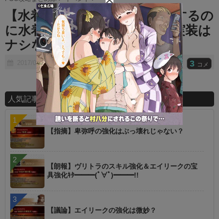
t
【水着】ってかなんでレースするの
e
に水着なんだ？？結局男鯖の実装は
ナシなんだろうか…
3
2017/08/08
コメ
人気記事ランキング
【指摘】卑弥呼の強化はぶっ壊れじゃない？
【朗報】ヴリトラのスキル強化＆エイリークの宝
具強化ｷﾀ━━━(ﾟ∀ﾟ)━━━!!
【議論】エイリークの強化は微妙？