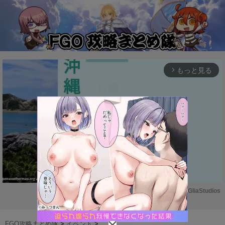
もっと見る
arrow_forward_ios
Powered by 
GliaStudios
M
u
FGO攻略まとめ隊
>
イベント
>