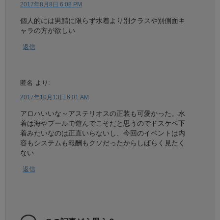
2017年8月8日 6:08 PM
個人的には男鯖に限らず水着より別クラスや別側面キ
ャラの方が欲しい
返信
匿名
より:
2017年10月13日 6:01 AM
アロハいいな～アステリオスの正装も可愛かった。水
着は海やプールで遊んでこそだと思うのでドスケベ下
着みたいなのは正直いらないし、今回のイベントは内
容もシステムも報酬もクソだったからしばらく見たく
ない
返信