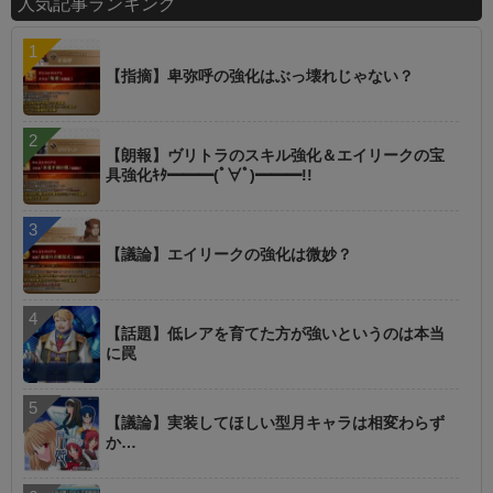
人気記事ランキング
【指摘】卑弥呼の強化はぶっ壊れじゃない？
【朗報】ヴリトラのスキル強化＆エイリークの宝
具強化ｷﾀ━━━(ﾟ∀ﾟ)━━━!!
【議論】エイリークの強化は微妙？
【話題】低レアを育てた方が強いというのは本当
に罠
【議論】実装してほしい型月キャラは相変わらず
か…