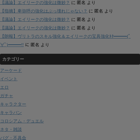
【議論】エイリークの強化は微妙？
に
匿名
より
【指摘】卑弥呼の強化はぶっ壊れじゃない？
に
匿名
より
【議論】エイリークの強化は微妙？
に
匿名
より
【議論】エイリークの強化は微妙？
に
匿名
より
【朗報】ヴリトラのスキル強化＆エイリークの宝具強化ｷﾀ━━━(ﾟ
∀ﾟ)━━━!!
に
匿名
より
カテゴリー
アーケード
イベント
エロ
ガチャ
キャラクター
キャラバン
コロシアム・デュエル
ネタ・雑談
バグ・不具合