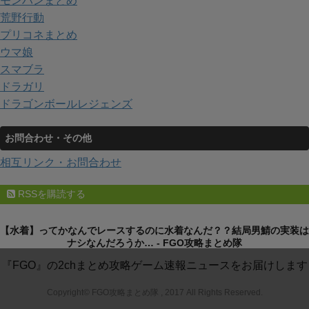
モンハンまとめ
荒野行動
プリコネまとめ
ウマ娘
スマブラ
ドラガリ
ドラゴンボールレジェンズ
お問合わせ・その他
相互リンク・お問合わせ
RSSを購読する
【水着】ってかなんでレースするのに水着なんだ？？結局男鯖の実装は
ナシなんだろうか… - FGO攻略まとめ隊
『FGO』の2chまとめ攻略ゲーム速報ニュースをお届けします
Copyright© FGO攻略まとめ隊 , 2017 All Rights Reserved.