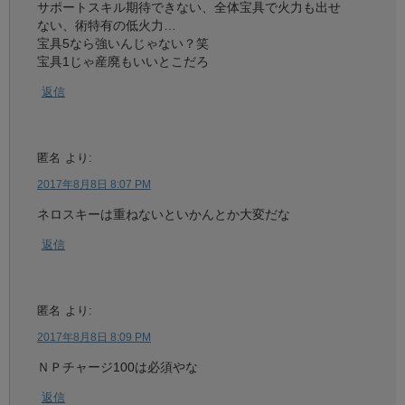
サポートスキル期待できない、全体宝具で火力も出せ
ない、術特有の低火力…
宝具5なら強いんじゃない？笑
宝具1じゃ産廃もいいとこだろ
返信
匿名
より:
2017年8月8日 8:07 PM
ネロスキーは重ねないといかんとか大変だな
返信
匿名
より:
2017年8月8日 8:09 PM
ＮＰチャージ100は必須やな
返信