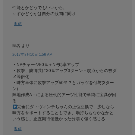
性能とかどうでもいいから。
回すかどうかは自分の股間に聞け
返信
匿名
より:
2017年8月10日 1:56 AM
・NPチャージ50％＋NP効率アップ
・攻撃、防御共に30％アップ3ターン＋弱点からの被ダ
メ等倍化
・味方単体に攻撃アップ50％？とガッツを付与(3ター
ン)
陣地作成A＋による圧倒的アーツ性能で単純に宝具が回
る
完全にダ・ヴィンチちゃんの上位互換で、少しなら
味方をサポートすることもでき、場持ちもなかなかと
いう感じ。正直期待値低かった分凄く強く感じる
返信