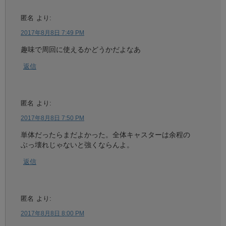
匿名
より:
2017年8月8日 7:49 PM
趣味で周回に使えるかどうかだよなあ
返信
匿名
より:
2017年8月8日 7:50 PM
単体だったらまだよかった。全体キャスターは余程の
ぶっ壊れじゃないと強くならんよ。
返信
匿名
より:
2017年8月8日 8:00 PM