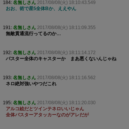
184:
名無しさん
2017/08/08(火) 18:10:43.549
おお、術で星5全体Bか、ええやん
191:
名無しさん
2017/08/08(火) 18:11:09.355
無敵貫通流行ってるのか…
192:
名無しさん
2017/08/08(火) 18:11:14.172
バスター全体のキャスターか まあ悪くないんじゃね
193:
名無しさん
2017/08/08(火) 18:11:16.562
ネロ絶対強いやつだこれ
195:
名無しさん
2017/08/08(火) 18:11:20.030
アルコ絵だとツインテネロいいじゃん
全体バスターアタッカーなのがアレだが