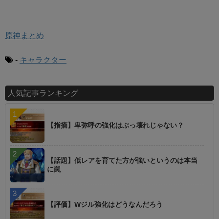
原神まとめ
-
キャラクター
人気記事ランキング
【指摘】卑弥呼の強化はぶっ壊れじゃない？
【話題】低レアを育てた方が強いというのは本当
に罠
【評価】Wジル強化はどうなんだろう