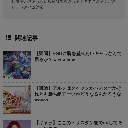
日本語が含まれない投稿は無視されますのでご注意くださ
い。（スパム対策）
関連記事
【疑問】FGOに胸を盛りたいキャラなんて
居るか？ｗｗｗｗｗ
【議論】アルクはクイックかバスターかそ
れとも勝ち組アーツかどうなるんだろうな
wwww
【キャラ】ここのトリスタン後で○○してそ