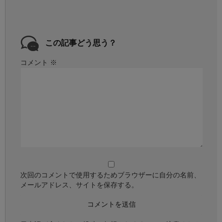
この記事どう思う？
コメント
※
次回のコメントで使用するためブラウザーに自分の名前、
メールアドレス、サイトを保存する。