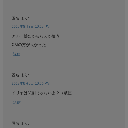
匿名
より:
2017年8月8日 10:25 PM
アルコ絵だからなんか違う･･･
CMの方が良かった･･･
返信
匿名
より:
2017年8月8日 10:36 PM
イリヤは悲劇じゃないよ？（威圧
返信
匿名
より: