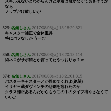
スキル見ないとわからんけど水着は引かなくて良さそうか
なぁ
ノッブだけ欲しいが
329:
名無しさん
2017/08/08(火) 18:18:29.821
キャスター補正で全体宝具
特にバフなしか うーむ
358:
名無しさん
2017/08/08(火) 18:20:13.114
術ネロがサポ鯖とか言ってたやつおりゅ？ｗ
374:
名無しさん
2017/08/08(火) 18:21:01.815
バスターキャスターとか辞めてくれよ(絶望)
イリヤ三蔵ダヴィンチの悲劇を忘れたのか
クラス補正あるんだからもうこの手のタイプ増やさなくて
いいよ…