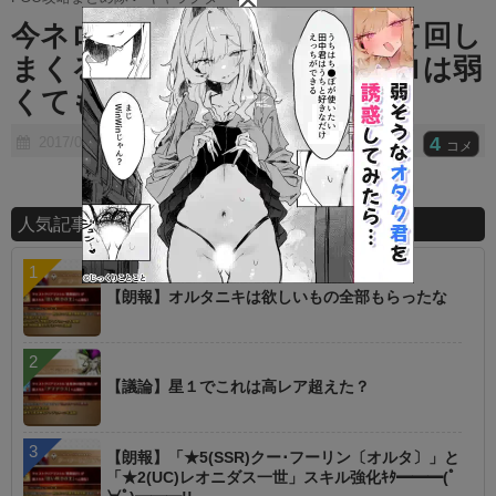
t
今ネロ下げてる人が性能を見て回し
e
まくる未来が見える ⇒ ネロは弱
くても回しまくるわｗｗｗ
4
2017/08/09
コメ
人気記事ランキング
【朗報】オルタニキは欲しいもの全部もらったな
【議論】星１でこれは高レア超えた？
【朗報】「★5(SSR)クー･フーリン〔オルタ〕」と
「★2(UC)レオニダス一世」スキル強化ｷﾀ━━━(ﾟ