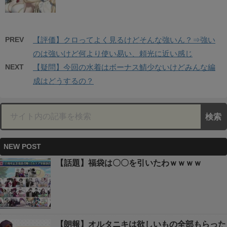
PREV
【評価】クロってよく見るけどそんな強いん？⇒強い
のは強いけど何より使い易い、頼光に近い感じ
NEXT
【疑問】今回の水着はボーナス鯖少ないけどみんな編
成はどうするの？
NEW POST
【話題】福袋は〇〇を引いたわｗｗｗｗ
【朗報】オルタニキは欲しいもの全部もらった