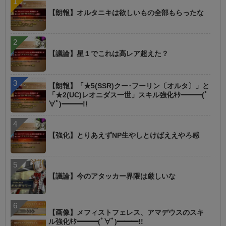
【朗報】オルタニキは欲しいもの全部もらったな
【議論】星１でこれは高レア超えた？
【朗報】「★5(SSR)クー･フーリン〔オルタ〕」と
「★2(UC)レオニダス一世」スキル強化ｷﾀ━━━(ﾟ
∀ﾟ)━━━!!
【強化】とりあえずNP生やしとけばええやろ感
【議論】今のアタッカー界隈は厳しいな
【画像】メフィストフェレス、アマデウスのスキ
ル強化ｷﾀ━━━(ﾟ∀ﾟ)━━━!!