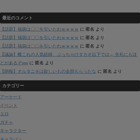
最近のコメント
【話題】福袋は〇〇を引いたわｗｗｗｗ
に
匿名
より
【話題】福袋は〇〇を引いたわｗｗｗｗ
に
匿名
より
【話題】福袋は〇〇を引いたわｗｗｗｗ
に
匿名
より
【議論】艦これの人気絵師、ぶっちゃけタカオ以下では← 失礼にもほ
どがあるぞww
に
匿名
より
【朗報】オルタニキは欲しいもの全部もらったな
に
匿名
より
カテゴリー
アーケード
イベント
エロ
ガチャ
キャラクター
キャラバン