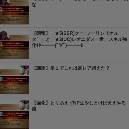
な
【朗報】「★5(SSR)クー･フーリン〔オル
タ〕」と「★2(UC)レオニダス一世」スキル強
化ｷﾀ━━━(ﾟ∀ﾟ)━━━!!
【議論】星１でこれは高レア超えた？
【強化】とりあえずNP生やしとけばええやろ
感