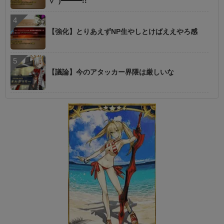
∀ﾟ)━━━!!
【強化】とりあえずNP生やしとけばええやろ感
【議論】今のアタッカー界隈は厳しいな