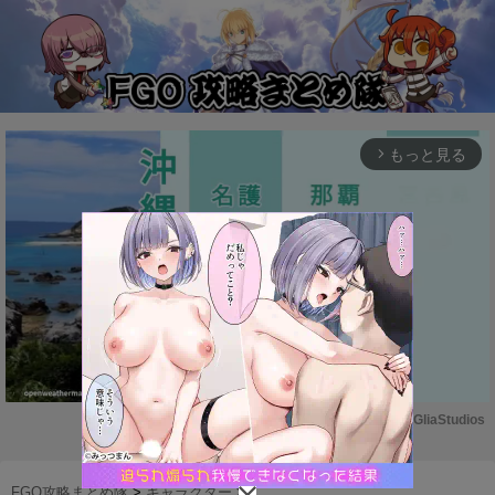
もっと見る
arrow_forward_ios
Powered by 
GliaStudios
M
u
FGO攻略まとめ隊
>
キャラクター
>