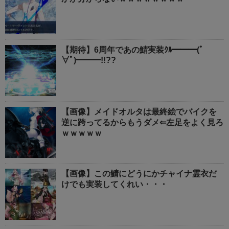
【期待】6周年であの鯖実装ｸﾙ━━━(ﾟ
∀ﾟ)━━━!!??
【画像】メイドオルタは最終絵でバイクを
逆に跨ってるからもうダメ⇐左足をよく見ろ
ｗｗｗｗｗ
【画像】この鯖にどうにかチャイナ霊衣だ
けでも実装してくれい・・・