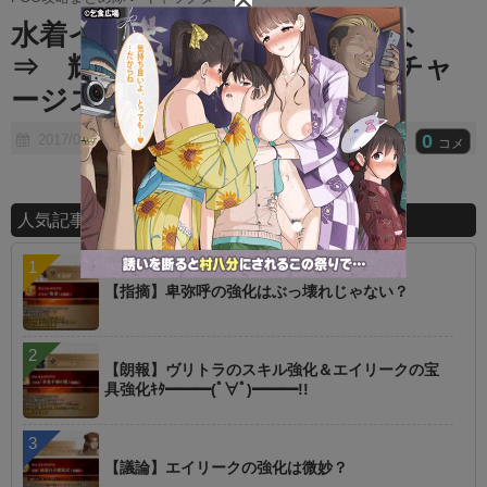
t
水着イシュタル結構強そうだな
e
⇒ 輝ける大王冠消えたしNPチャ
ージスキル無しが辛い
0
2017/08/09
コメ
人気記事ランキング
【指摘】卑弥呼の強化はぶっ壊れじゃない？
【朗報】ヴリトラのスキル強化＆エイリークの宝
具強化ｷﾀ━━━(ﾟ∀ﾟ)━━━!!
【議論】エイリークの強化は微妙？