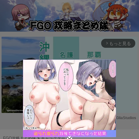
もっと見る
arrow_forward_ios
Powered by 
GliaStudios
M
u
FGO攻略まとめ隊
>
キャラクター
>