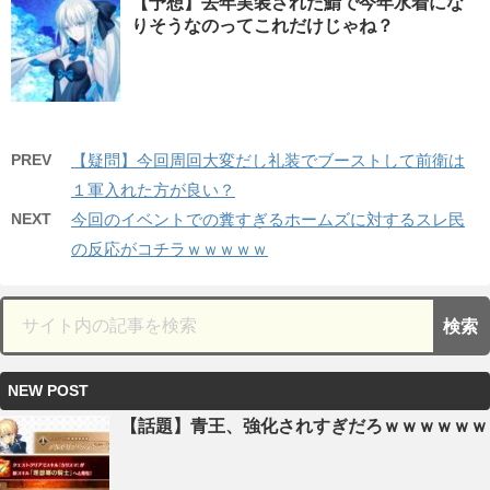
【予想】去年実装された鯖で今年水着にな
りそうなのってこれだけじゃね？
PREV
【疑問】今回周回大変だし礼装でブーストして前衛は
１軍入れた方が良い？
NEXT
今回のイベントでの糞すぎるホームズに対するスレ民
の反応がコチラｗｗｗｗｗ
NEW POST
【話題】青王、強化されすぎだろｗｗｗｗｗｗ