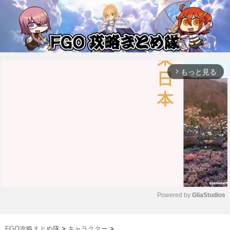
もっと見る
arrow_forward_ios
Powered by 
GliaStudios
M
u
FGO攻略まとめ隊
>
キャラクター
>