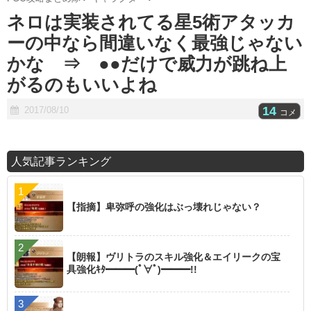
t
ネロは実装されてる星5術アタッカ
e
ーの中なら間違いなく最強じゃない
かな ⇒ ●●だけで威力が跳ね上
がるのもいいよね
14
2017/08/10
コメ
人気記事ランキング
【指摘】卑弥呼の強化はぶっ壊れじゃない？
【朗報】ヴリトラのスキル強化＆エイリークの宝
具強化ｷﾀ━━━(ﾟ∀ﾟ)━━━!!