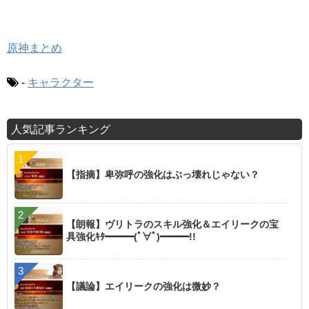
原神まとめ
-
キャラクター
人気記事ランキング
【指摘】卑弥呼の強化はぶっ壊れじゃない？
【朗報】ヴリトラのスキル強化＆エイリークの宝
具強化ｷﾀ━━━(ﾟ∀ﾟ)━━━!!
【議論】エイリークの強化は微妙？