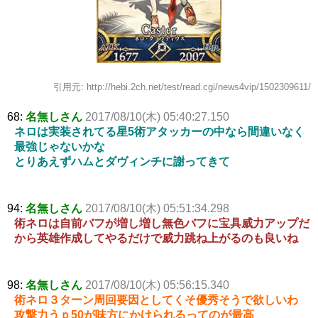
引用元: http://hebi.2ch.net/test/read.cgi/news4vip/1502309611/
68:
名無しさん
2017/08/10(木) 05:40:27.150
ネロは実装されてる星5術アタッカーの中なら間違いなく
最強じゃないかな
とりあえずハムとダヴィンチに謝ってきて
94:
名無しさん
2017/08/10(木) 05:51:34.298
術ネロは自前バフが増し増し無色バフに宝具威力アップだ
から英雄作成してやるだけで威力跳ね上がるのも良いね
98:
名無しさん
2017/08/10(木) 05:56:15.340
術ネロ３ターン周回要因としてくそ優秀そうで欲しいわ
攻撃力うｐ50が味方にかけられるってのが最高