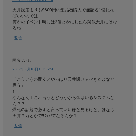
天井設定よりも9800円の聖晶石購入で無記名1個配れ
ばいいのでは
何かのイベント時には2個とかにしたら疑似天井にはな
るね
返信
匿名
より:
2017年8月10日 6:15 PM
「こういうの聞くとやっぱり天井設けるべきだよなと
思う」
↑
なんなん？これ言うとどっかから金はいるシステムな
ん？？
爆死の話題で必ずと言っていいほど見るけど、ほなら
天井９万とかでﾖｼｬｯ!てなるんか？
返信