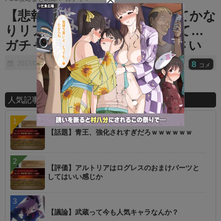
t
【悲報】●万ぽっちで宝具5ってかな
e
りリアルラックある人だなって…
ガチャ課金の悲鳴を御覧ください
8
2017/08/10
コメ
人気記事ランキング
【話題】青王、強化されすぎだろｗｗｗｗｗｗ
【評価】アルトリアはログレスのおまけパーツと
してはいい感じか
【議論】武蔵って今も人気キャラなんか？