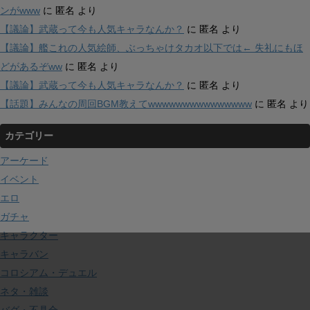
ンがwww
に
匿名
より
【議論】武蔵って今も人気キャラなんか？
に
匿名
より
【議論】艦これの人気絵師、ぶっちゃけタカオ以下では← 失礼にもほ
どがあるぞww
に
匿名
より
【議論】武蔵って今も人気キャラなんか？
に
匿名
より
【話題】みんなの周回BGM教えてwwwwwwwwwwwwwww
に
匿名
より
カテゴリー
アーケード
イベント
エロ
ガチャ
キャラクター
キャラバン
コロシアム・デュエル
ネタ・雑談