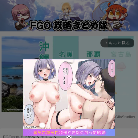
もっと見る
arrow_forward_ios
Powered by 
GliaStudios
M
u
FGO攻略まとめ隊
>
ガチャ
>