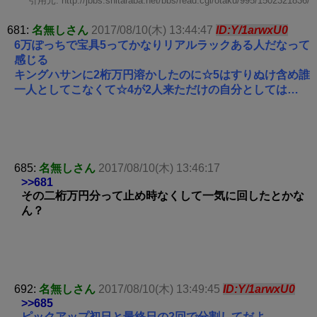
引用元: http://jbbs.shitaraba.net/bbs/read.cgi/otaku/995/1502321836/
681:
名無しさん
2017/08/10(木) 13:44:47
ID:Y/1arwxU0
6万ぽっちで宝具5ってかなりリアルラックある人だなって
感じる
キングハサンに2桁万円溶かしたのに☆5はすりぬけ含め誰
一人としてこなくて☆4が2人来ただけの自分としては…
685:
名無しさん
2017/08/10(木) 13:46:17
>>681
その二桁万円分って止め時なくして一気に回したとかな
ん？
692:
名無しさん
2017/08/10(木) 13:49:45
ID:Y/1arwxU0
>>685
ピックアップ初日と最終日の2回で分割してだよ