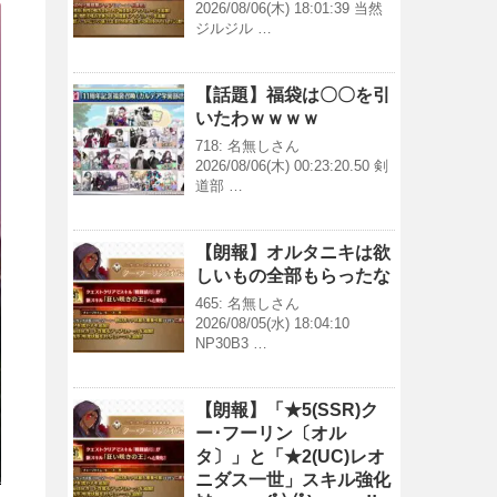
2026/08/06(木) 18:01:39 当然
ジルジル …
【話題】福袋は〇〇を引
いたわｗｗｗｗ
718: 名無しさん
2026/08/06(木) 00:23:20.50 剣
道部 …
【朗報】オルタニキは欲
しいもの全部もらったな
465: 名無しさん
2026/08/05(水) 18:04:10
NP30B3 …
【朗報】「★5(SSR)ク
ー･フーリン〔オル
タ〕」と「★2(UC)レオ
ニダス一世」スキル強化