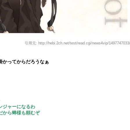
引用元: http://hebi.2ch.net/test/read.cgi/news4vip/1497747033
6
掛かってからだろうなぁ
0
ンジャーになるわ
だから蝉様も頼むぞ