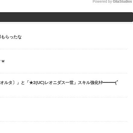
Powered by 
GliaStudios
M
u
t
部もらったな
e
ｗｗ
〔オルタ〕」と「★2(UC)レオニダス一世」スキル強化ｷﾀ━━━(ﾟ
？
う