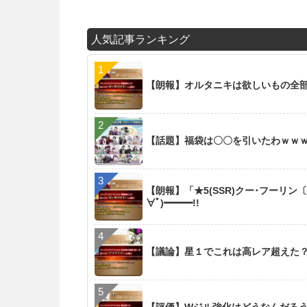
人気記事ランキング
【朗報】オルタニキは欲しいもの全
【話題】福袋は〇〇を引いたわｗｗ
【朗報】「★5(SSR)クー･フーリン
∀ﾟ)━━━!!
【議論】星１でこれは高レア超えた
【評価】Wジル強化はどうなんだろ