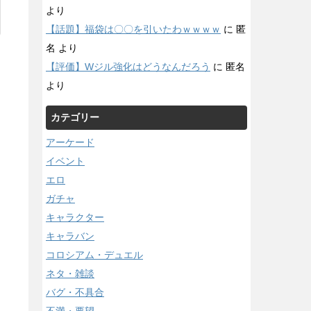
より
【話題】福袋は〇〇を引いたわｗｗｗｗ
に
匿
名
より
【評価】Wジル強化はどうなんだろう
に
匿名
より
カテゴリー
アーケード
イベント
エロ
ガチャ
キャラクター
キャラバン
コロシアム・デュエル
ネタ・雑談
バグ・不具合