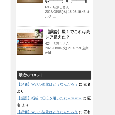
ｷﾀ━━━(ﾟ∀ﾟ)━━━!!
695: 名無しさん
2026/08/05(水) 18:05:19.43 オ
ルタ …
【議論】星１でこれは高
レア超えた？
424: 名無しさん
2026/08/04(火) 21:46:59 企業
wiki …
最近のコメント
【評価】Wジル強化はどうなんだろう
に
匿名
より
【話題】福袋は〇〇を引いたわｗｗｗｗ
に
匿
名
より
【評価】Wジル強化はどうなんだろう
に
匿名