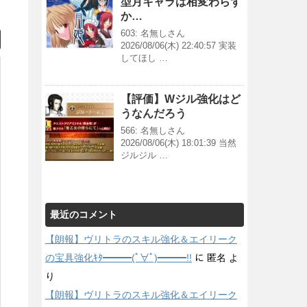
型月キャラは相変わらず
か…
603: 名無しさん
2026/08/06(木) 22:40:57 実装
してほし …
【評価】Wジル強化はど
うなんだろう
566: 名無しさん
2026/08/06(木) 18:01:39 当然
ジルジル …
最近のコメント
【朗報】ヴリトラのスキル強化＆エイリーク
の宝具強化ｷﾀ━━━(ﾟ∀ﾟ)━━━!!
に
匿名
よ
り
【朗報】ヴリトラのスキル強化＆エイリーク