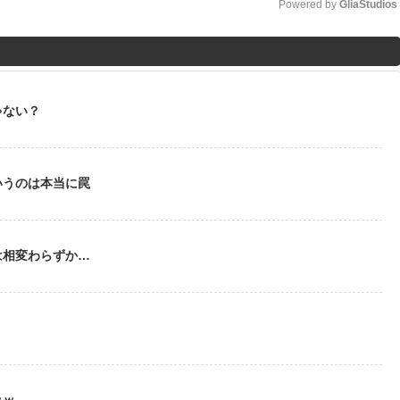
Powered by 
GliaStudios
M
u
t
ゃない？
e
いうのは本当に罠
は相変わらずか…
う
ｗｗ