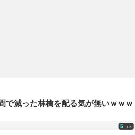
間で減った林檎を配る気が無いｗｗｗ
5
コメ