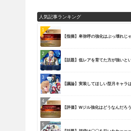
人気記事ランキング
【指摘】卑弥呼の強化はぶっ壊れじ
【話題】低レアを育てた方が強いと
【議論】実装してほしい型月キャラ
【評価】Wジル強化はどうなんだろ
【話題】福袋は〇〇を引いたわｗｗ