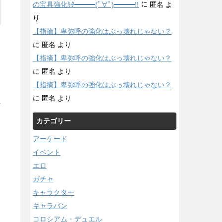
の宝具強化ｷﾀ━━━(ﾟ∀ﾟ)━━━!!
に
匿名
よ
り
【指摘】卑弥呼の強化はぶっ壊れじゃない？
に
匿名
より
【指摘】卑弥呼の強化はぶっ壊れじゃない？
に
匿名
より
【指摘】卑弥呼の強化はぶっ壊れじゃない？
に
匿名
より
/
カテゴリー
アーケード
イベント
エロ
ガチャ
キャラクター
キャラバン
コロシアム・デュエル