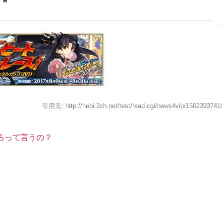
引用元: http://hebi.2ch.net/test/read.cgi/news4vip/1502393741
ろって言うの？