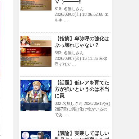
∀ﾟ)━━━!!
818: 名無しさん
2026/08/08(土) 18:06:52.68 エ
ルキ …
【指摘】卑弥呼の強化は
ぶっ壊れじゃない？
683: 名無しさん
2026/08/07(金) 18:11:36 卑弥
呼それで …
【話題】低レアを育てた
方が強いというのは本当
に罠
002 名無しさん 2026/05/19(火)
2部7章に例の化け物がいるの
であ …
【議論】実装してほしい