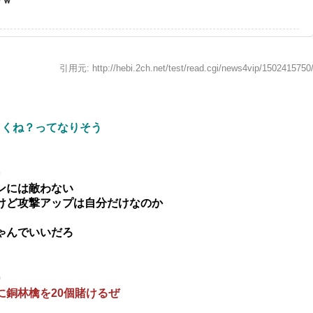
引用元: http://hebi.2ch.net/test/read.cgi/news4vip/1502415750
よくね？ってなりそう
9
ンには敵わない
けど攻撃アップは自分だけなのか
ゃんでいいだろ
0
に銅林檎を20個賭けるぜ