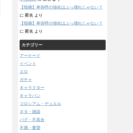
【指摘】卑弥呼の強化はぶっ壊れじゃない？
に
匿名
より
【指摘】卑弥呼の強化はぶっ壊れじゃない？
/
に
匿名
より
カテゴリー
アーケード
イベント
エロ
ガチャ
キャラクター
キャラバン
コロシアム・デュエル
ネタ・雑談
バグ・不具合
不満・要望