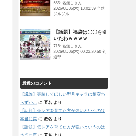
566: 名無しさん
2026/08/06(木) 18:01:39 当然
ジルジル …
【話題】福袋は〇〇を引
いたわｗｗｗｗ
718: 名無しさん
2026/08/06(木) 00:23:20.50 剣
道部 …
最近のコメント
【議論】実装してほしい型月キャラは相変わ
らずか…
に
匿名
より
【話題】低レアを育てた方が強いというのは
本当に罠
に
匿名
より
【話題】低レアを育てた方が強いというのは
本当に罠
に
匿名
より