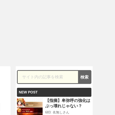
NEW POST
【指摘】卑弥呼の強化は
ぶっ壊れじゃない？
683: 名無しさん