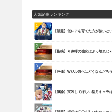
人気記事ランキング
【話題】低レアを育てた方が強いと
【指摘】卑弥呼の強化はぶっ壊れじ
【評価】Wジル強化はどうなんだろ
【議論】実装してほしい型月キャラ
【話題】福袋は〇〇を引いたわｗｗ