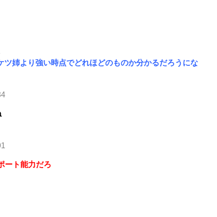
3
ケツ姉より強い時点でどれほどのものか分かるだろうにな
84
ね
01
ポート能力だろ