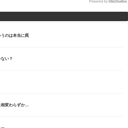
Powered by 
GliaStudios
M
u
t
いうのは本当に罠
e
ゃない？
う
は相変わらずか…
ｗｗ