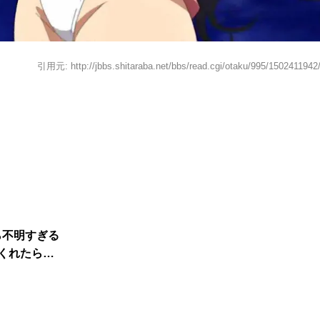
引用元: http://jbbs.shitaraba.net/bbs/read.cgi/otaku/995/1502411942
ら不明すぎる
くれたら…