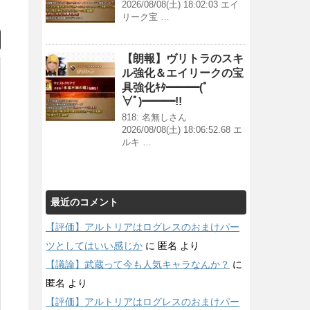
2026/08/08(土) 18:02:03 エイ
リーク宝 …
【朗報】ヴリトラのスキ
ル強化＆エイリークの宝
具強化ｷﾀ━━━(ﾟ
∀ﾟ)━━━!!
818: 名無しさん
2026/08/08(土) 18:06:52.68 エ
ルキ …
最近のコメント
【評価】アルトリアはログレスのおまけパー
ツとしてはいい感じか
に
匿名
より
【議論】武蔵って今も人気キャラなんか？
に
匿名
より
【評価】アルトリアはログレスのおまけパー