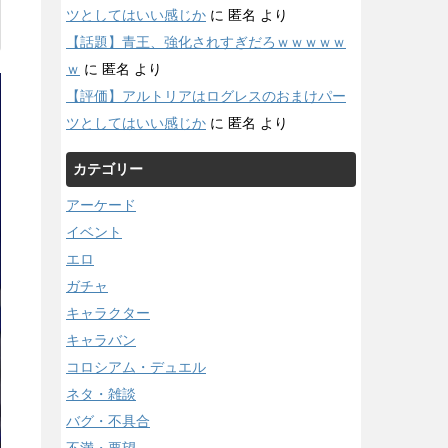
ツとしてはいい感じか
に
匿名
より
【話題】青王、強化されすぎだろｗｗｗｗｗ
ｗ
に
匿名
より
【評価】アルトリアはログレスのおまけパー
ツとしてはいい感じか
に
匿名
より
カテゴリー
アーケード
イベント
エロ
ガチャ
キャラクター
キャラバン
コロシアム・デュエル
ネタ・雑談
バグ・不具合