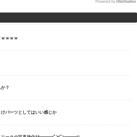
Powered by 
GliaStudios
M
u
t
ｗｗｗｗｗ
e
んか？
まけパーツとしてはいい感じか
ークの宝具強化ｷﾀ━━━(ﾟ∀ﾟ)━━━!!