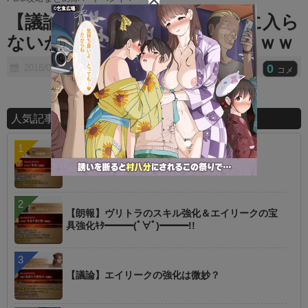
t
【議論】復刻イベはイベントに入ら
e
ないからな…⇐は？ｗｗｗｗｗｗｗ
0
2018/06/08
コメ
人気記事ランキング
【指摘】卑弥呼の強化はぶっ壊れじゃない？
【朗報】ヴリトラのスキル強化＆エイリークの宝
具強化ｷﾀ━━━(ﾟ∀ﾟ)━━━!!
【議論】エイリークの強化は微妙？