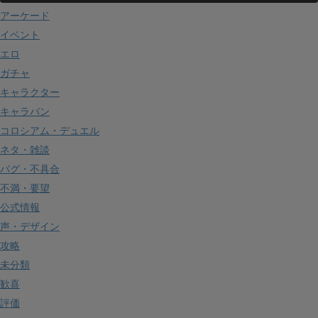
アーケード
イベント
エロ
ガチャ
キャラクター
キャラバン
コロシアム・デュエル
ネタ・雑談
バグ・不具合
不満・要望
公式情報
声・デザイン
攻略
未分類
歓喜
評価