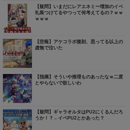
【疑問】いまだにレアエネミー増加のイベ
礼装つけてるやつって何考えてるの？ｗｗ
ｗｗｗ
【悲報】アケコラボ復刻、思ってる以上の
虚無で泣いた
【指摘】そういや推理ものあったなｗ二度
とやらないで欲しいわ
【疑問】ギャラオルタはPU2にくるんだろ
うか！？←イベPU2とかあった？