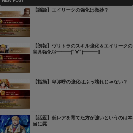
NEW POST
【議論】エイリークの強化は微妙？
【朗報】ヴリトラのスキル強化＆エイリークの
宝具強化ｷﾀ━━━(ﾟ∀ﾟ)━━━!!
【指摘】卑弥呼の強化はぶっ壊れじゃない？
【話題】低レアを育てた方が強いというのは本
当に罠