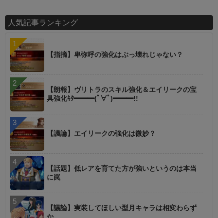
人気記事ランキング
【指摘】卑弥呼の強化はぶっ壊れじゃない？
【朗報】ヴリトラのスキル強化＆エイリークの宝
具強化ｷﾀ━━━(ﾟ∀ﾟ)━━━!!
【議論】エイリークの強化は微妙？
【話題】低レアを育てた方が強いというのは本当
に罠
【議論】実装してほしい型月キャラは相変わらず
か…