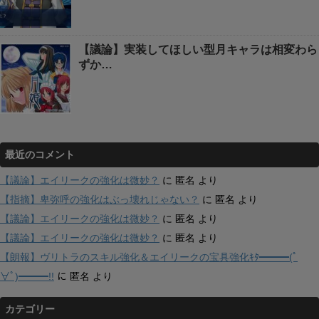
【議論】実装してほしい型月キャラは相変わら
ずか…
最近のコメント
【議論】エイリークの強化は微妙？
に
匿名
より
【指摘】卑弥呼の強化はぶっ壊れじゃない？
に
匿名
より
【議論】エイリークの強化は微妙？
に
匿名
より
【議論】エイリークの強化は微妙？
に
匿名
より
【朗報】ヴリトラのスキル強化＆エイリークの宝具強化ｷﾀ━━━(ﾟ
∀ﾟ)━━━!!
に
匿名
より
カテゴリー