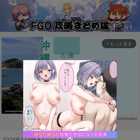
もっと見る
arrow_forward_ios
Powered by 
GliaStudios
M
u
FGO攻略まとめ隊
>
イベント
>