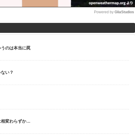
Powered by 
GliaStudios
M
u
t
いうのは本当に罠
e
ゃない？
う
は相変わらずか…