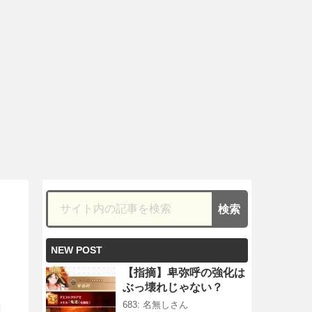
NEW POST
【指摘】卑弥呼の強化は
ぶっ壊れじゃない？
683: 名無しさん