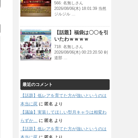
566: 名無しさん
2026/08/06(木) 18:01:39 当然
ジルジル …
【話題】福袋は〇〇を引
いたわｗｗｗｗ
718: 名無しさん
2026/08/06(木) 00:23:20.50 剣
道部 …
最近のコメント
【話題】低レアを育てた方が強いというのは
本当に罠
に
匿名
より
【議論】実装してほしい型月キャラは相変わ
らずか…
に
匿名
より
【話題】低レアを育てた方が強いというのは
本当に罠
に
匿名
より