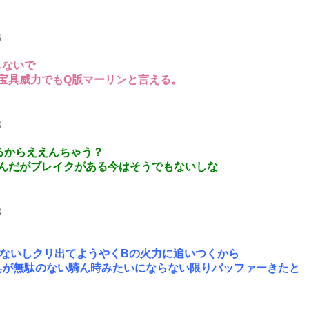
6
しないで
宝具威力でもQ版マーリンと言える。
3
るからええんちゃう？
んだがブレイクがある今はそうでもないしな
8
ないしクリ出てようやくBの火力に追いつくから
具が無駄のない騎ん時みたいにならない限りバッファーきたと