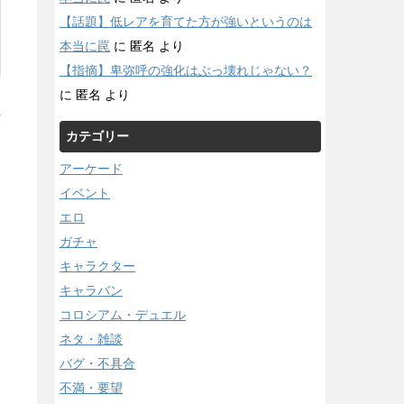
【話題】低レアを育てた方が強いというのは
本当に罠
に
匿名
より
【指摘】卑弥呼の強化はぶっ壊れじゃない？
に
匿名
より
/
カテゴリー
アーケード
イベント
エロ
ガチャ
キャラクター
キャラバン
コロシアム・デュエル
ネタ・雑談
バグ・不具合
不満・要望