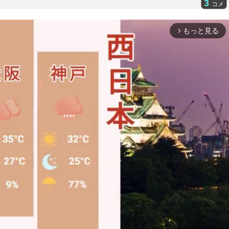
3
コメ
もっと見る
arrow_forward_ios