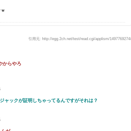
ｗｗ
引用元: http://egg.2ch.net/test/read.cgi/applism/1497769274
やからやろ
6
はジャックが証明しちゃってるんですがそれは？
5