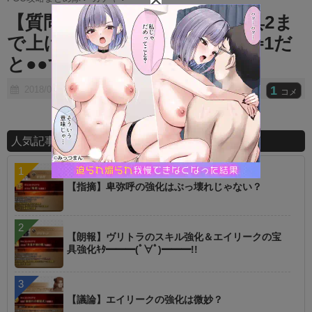
t
【質問】術ネロ欲しいけど宝具2ま
e
で上げられないと微妙なの？⇐1だ
と●●するらしいぞ‥‥
1
2018/06/28
コメ
人気記事ランキング
【指摘】卑弥呼の強化はぶっ壊れじゃない？
【朗報】ヴリトラのスキル強化＆エイリークの宝
具強化ｷﾀ━━━(ﾟ∀ﾟ)━━━!!
【議論】エイリークの強化は微妙？