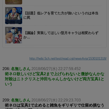
【話題】低レアを育てた方が強いというのは本当
に罠
【議論】実装してほしい型月キャラは相変わらず
か…
http://hebi.5ch.net/test/read.cgi/news4vip/1530101318/
206:
名無しさん
2018/06/27(水) 22:27:59.452
術ネロ欲しいけど宝具2まで上げられないと微妙なんかな
対殺はニトクリスと沖田ちゃんしかないけど両方宝具1と
いう
209:
名無しさん
2018/06/27(水) 22:29:23.703
術ネロは宝具1で止めると雑魚をギリギリで仕留め損なう