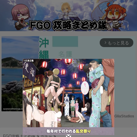
もっと見る
arrow_forward_ios
Powered by 
GliaStudios
M
u
FGO攻略まとめ隊
>
ガチャ
>