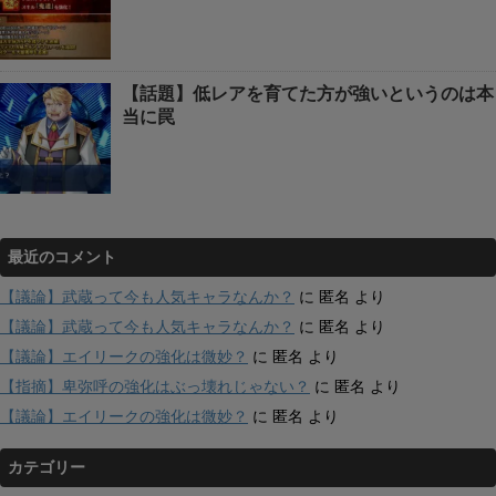
【話題】低レアを育てた方が強いというのは本
当に罠
最近のコメント
【議論】武蔵って今も人気キャラなんか？
に
匿名
より
【議論】武蔵って今も人気キャラなんか？
に
匿名
より
【議論】エイリークの強化は微妙？
に
匿名
より
【指摘】卑弥呼の強化はぶっ壊れじゃない？
に
匿名
より
【議論】エイリークの強化は微妙？
に
匿名
より
カテゴリー