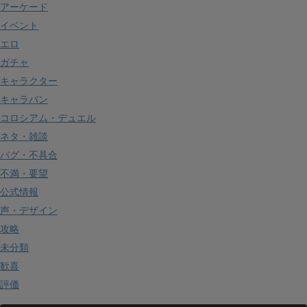
アーケード
イベント
エロ
ガチャ
キャラクター
キャラバン
コロシアム・デュエル
ネタ・雑談
バグ・不具合
不満・要望
公式情報
声・デザイン
攻略
未分類
歓喜
評価