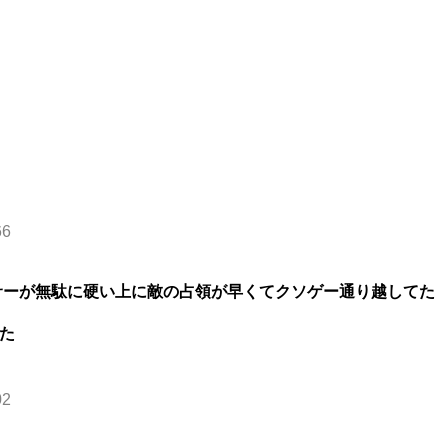
66
サーが無駄に硬い上に敵の占領が早くてクソゲー通り越してた
た
02