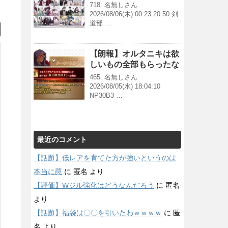
718: 名無しさん
2026/08/06(木) 00:23:20.50 剣
道部 …
【朗報】オルタニキは欲
しいもの全部もらったな
465: 名無しさん
2026/08/05(水) 18:04:10
NP30B3 …
最近のコメント
【話題】低レアを育てた方が強いというのは
本当に罠
に
匿名
より
【評価】Wジル強化はどうなんだろう
に
匿名
より
【話題】福袋は〇〇を引いたわｗｗｗｗ
に
匿
名
より