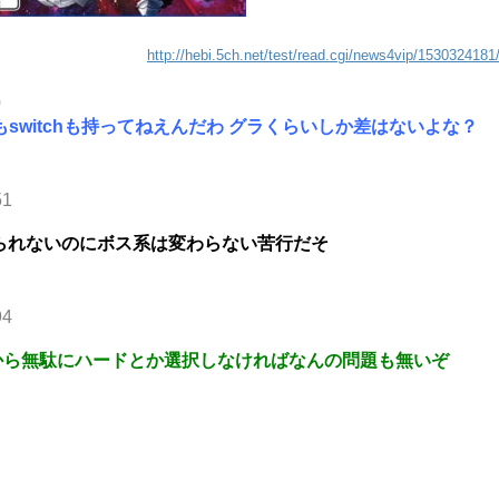
http://hebi.5ch.net/test/read.cgi/news4vip/1530324181
0
switchも持ってねえんだわ グラくらいしか差はないよな？
51
げられないのにボス系は変わらない苦行だそ
94
から無駄にハードとか選択しなければなんの問題も無いぞ