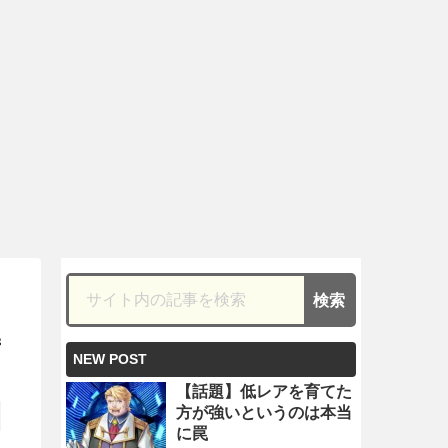
持
NEW POST
【話題】低レアを育てた
方が強いというのは本当
に罠