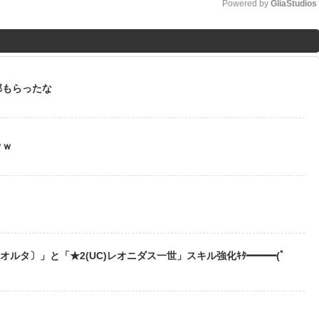
Powered by 
GliaStudios
M
u
t
部もらったな
e
ｗｗ
う
〔オルタ〕」と「★2(UC)レオニダス一世」スキル強化ｷﾀ━━━(ﾟ
？