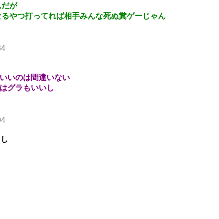
んだが
なるやつ打ってれば相手みんな死ぬ糞ゲーじゃん
84
倍いいのは間違いない
クはグラもいいし
04
るし