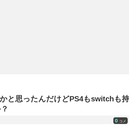
と思ったんだけどPS4もswitchも
か？
0
コメ