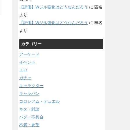
【評価】Wジル強化はどうなんだろう
に
匿名
より
【評価】Wジル強化はどうなんだろう
に
匿名
より
カテゴリー
アーケード
イベント
エロ
ガチャ
キャラクター
キャラバン
コロシアム・デュエル
ネタ・雑談
バグ・不具合
不満・要望