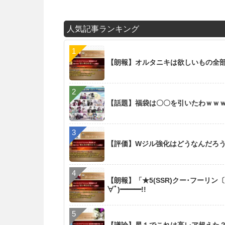
人気記事ランキング
【朗報】オルタニキは欲しいもの全
【話題】福袋は〇〇を引いたわｗｗ
【評価】Wジル強化はどうなんだろ
【朗報】「★5(SSR)クー･フーリン
∀ﾟ)━━━!!
【議論】星１でこれは高レア超えた