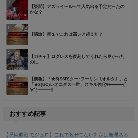
【疑問】アズライールって人気出る予定だったの
かな？
【議論】星１でこれは高レア超えた？
【ガチャ】ログレスを復刻してくれたら良かった
のに
【朗報】「★5(SSR)クー･フーリン〔オルタ〕」と
「★2(UC)レオニダス一世」スキル強化ｷﾀ━━━(ﾟ
∀ﾟ)━━━!!
おすすめ記事
【呪術廻戦 モジュロ】これで殺せてない判定は無理ある