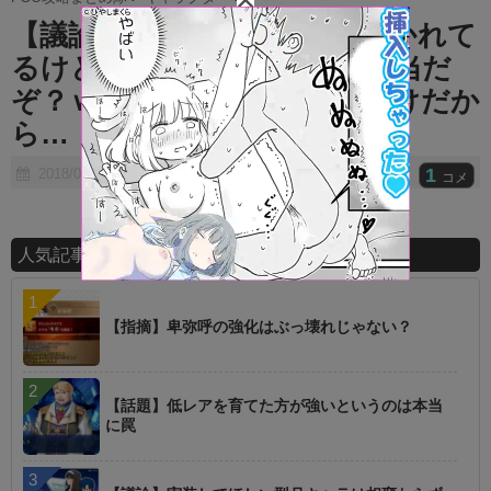
t
【議論】パール桜ばっかり叩かれて
e
るけどあの鯖のイラストも相当だ
ぞ？ｗｗｗ⇐●●がおかしいだけだか
ら…
1
2018/07/15
コメ
人気記事ランキング
【指摘】卑弥呼の強化はぶっ壊れじゃない？
【話題】低レアを育てた方が強いというのは本当
に罠