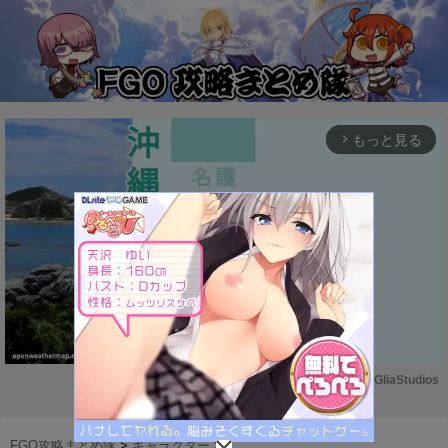
もっと見る
arrow_forward_ios
Powered by 
GliaStudios
M
u
FGO攻略まとめ隊
>
キャラクター
>