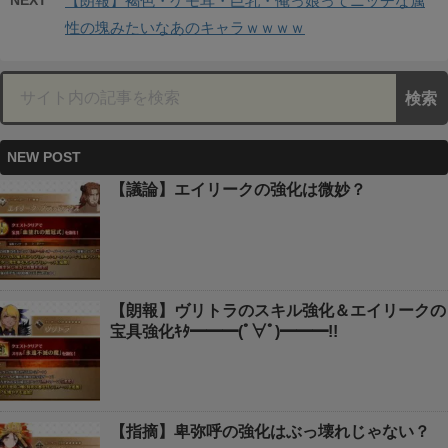
NEXT
【朗報】褐色・ケモ耳・巨乳・俺っ娘ってニッチな属
性の塊みたいなあのキャラｗｗｗｗ
NEW POST
【議論】エイリークの強化は微妙？
【朗報】ヴリトラのスキル強化＆エイリークの
宝具強化ｷﾀ━━━(ﾟ∀ﾟ)━━━!!
【指摘】卑弥呼の強化はぶっ壊れじゃない？