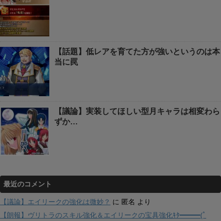
【話題】低レアを育てた方が強いというのは本
当に罠
【議論】実装してほしい型月キャラは相変わら
ずか…
最近のコメント
【議論】エイリークの強化は微妙？
に
匿名
より
【朗報】ヴリトラのスキル強化＆エイリークの宝具強化ｷﾀ━━━(ﾟ