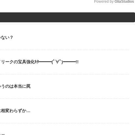
Powered by 
GliaStudios
M
u
t
ゃない？
e
ークの宝具強化ｷﾀ━━━(ﾟ∀ﾟ)━━━!!
いうのは本当に罠
は相変わらずか…
ｗｗ