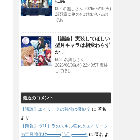
に罠
002 名無しさん 2026/05/19(火)
2部7章に例の化け物がいるの
であ …
【議論】実装してほしい
型月キャラは相変わらず
か…
603: 名無しさん
2026/08/06(木) 22:40:57 実装
してほし …
最近のコメント
【議論】エイリークの強化は微妙？
に
匿名
より
【朗報】ヴリトラのスキル強化＆エイリーク
の宝具強化ｷﾀ━━━(ﾟ∀ﾟ)━━━!!
に
匿名
よ