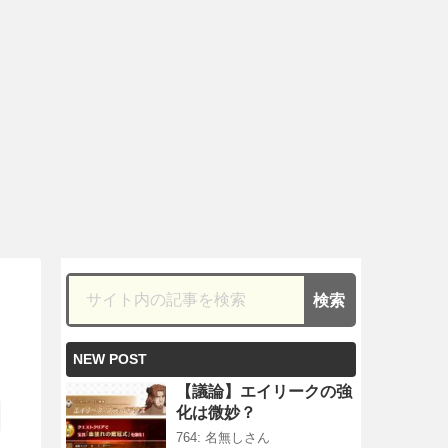
NEW POST
【議論】エイリークの強
化は微妙？
764: 名無しさん