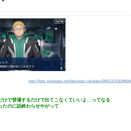
http://jbbs.shitaraba.net/bbs/read.cgi/otaku/995/1531928069
だけで登場するだけで出てこなくていいよ…ってなる
ったのに話終わらせやがって