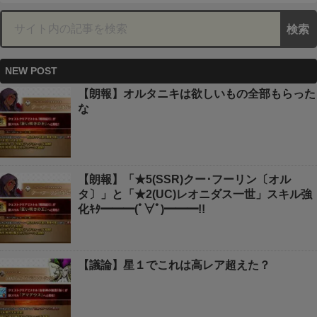
NEW POST
【朗報】オルタニキは欲しいもの全部もらった
な
【朗報】「★5(SSR)クー･フーリン〔オル
タ〕」と「★2(UC)レオニダス一世」スキル強
化ｷﾀ━━━(ﾟ∀ﾟ)━━━!!
【議論】星１でこれは高レア超えた？