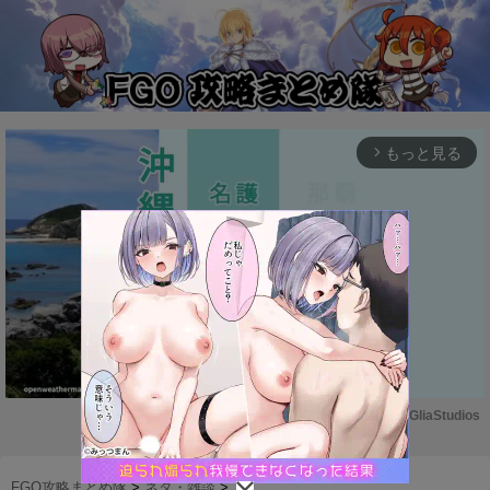
もっと見る
arrow_forward_ios
Powered by 
GliaStudios
M
u
FGO攻略まとめ隊
>
ネタ・雑談
>