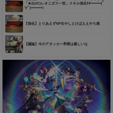
「★2(UC)レオニダス一世」スキル強化ｷﾀ━━━(ﾟ
∀ﾟ)━━━!!
【強化】とりあえずNP生やしとけばええやろ感
【議論】今のアタッカー界隈は厳しいな