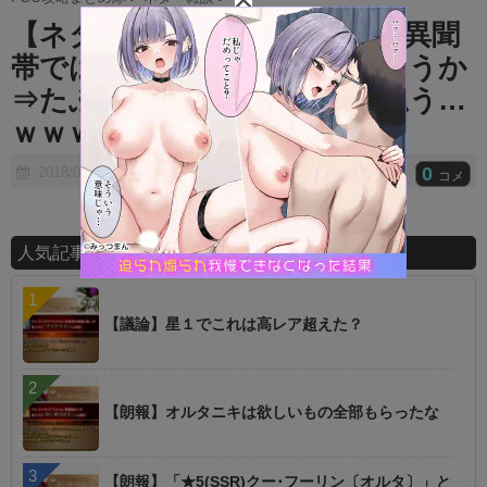
t
【ネタ】fgoが流行らなかった異聞
e
帯では月R発売されてたのだろうか
⇒たぶん別のfate始めてたと思う…
ｗｗｗｗ
0
2018/08/07
コメ
人気記事ランキング
【議論】星１でこれは高レア超えた？
【朗報】オルタニキは欲しいもの全部もらったな
【朗報】「★5(SSR)クー･フーリン〔オルタ〕」と