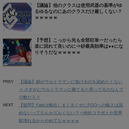
【議論】他のクラスは使用武器の基準がゆ
るゆるなのにあのクラスだけ厳しくない？
ｗｗｗｗｗ
【予想】こっから先も全部狂単一だったら
楽に回れて良いのに⇒砂最高効率は●●にな
りそうだなｗｗｗｗｗ
PREV
【議論】鯖がウルトラマンに負けるのを認めたくない
⇒ さすがにウルトラマンに勝てると思ってるのなんて
少数だろ？
NEXT
【疑問】Fateは輸出しまくるくせにFGOへの輸入は認
めないってなんかズルくない？⇒他社コラボとか世界
観壊れるからやめてなｗｗｗｗ