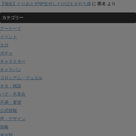
【強化】とりあえずNP生やしとけばええやろ感
に
匿名
より
カテゴリー
アーケード
イベント
エロ
ガチャ
キャラクター
キャラバン
コロシアム・デュエル
ネタ・雑談
バグ・不具合
不満・要望
公式情報
声・デザイン
攻略
未分類