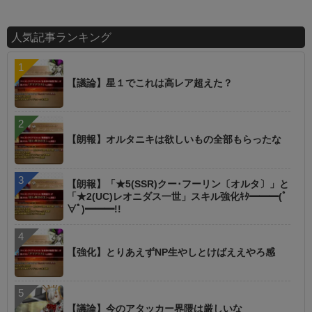
人気記事ランキング
【議論】星１でこれは高レア超えた？
【朗報】オルタニキは欲しいもの全部もらったな
【朗報】「★5(SSR)クー･フーリン〔オルタ〕」と
「★2(UC)レオニダス一世」スキル強化ｷﾀ━━━(ﾟ
∀ﾟ)━━━!!
【強化】とりあえずNP生やしとけばええやろ感
【議論】今のアタッカー界隈は厳しいな