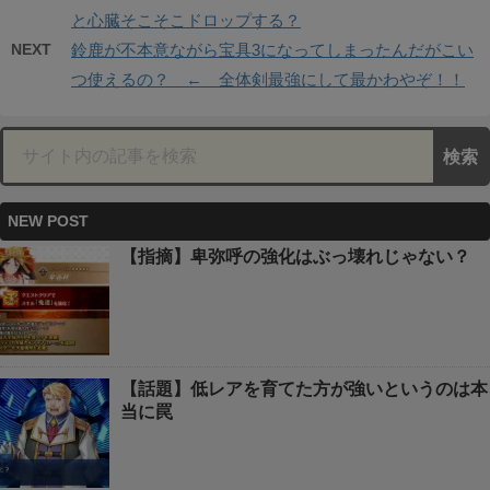
と心臓そこそこドロップする？
NEXT
鈴鹿が不本意ながら宝具3になってしまったんだがこい
つ使えるの？ ← 全体剣最強にして最かわやぞ！！
NEW POST
【指摘】卑弥呼の強化はぶっ壊れじゃない？
【話題】低レアを育てた方が強いというのは本
当に罠