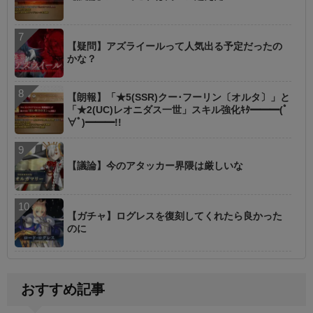
【疑問】アズライールって人気出る予定だったの
かな？
【朗報】「★5(SSR)クー･フーリン〔オルタ〕」と
「★2(UC)レオニダス一世」スキル強化ｷﾀ━━━(ﾟ
∀ﾟ)━━━!!
【議論】今のアタッカー界隈は厳しいな
【ガチャ】ログレスを復刻してくれたら良かった
のに
おすすめ記事