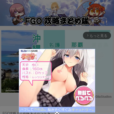
もっと見る
arrow_forward_ios
Powered by 
GliaStudios
M
u
FGO攻略まとめ隊
>
イベント
>