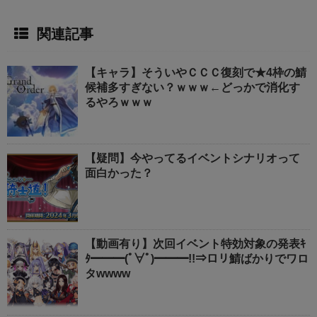
関連記事
【キャラ】そういやＣＣＣ復刻で★4枠の鯖
候補多すぎない？ｗｗｗ←どっかで消化す
るやろｗｗｗ
【疑問】今やってるイベントシナリオって
面白かった？
【動画有り】次回イベント特効対象の発表ｷ
ﾀ━━━(ﾟ∀ﾟ)━━━!!⇒ロリ鯖ばかりでワロ
タwwww