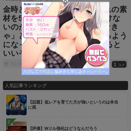
t
金時と礼装の分以外にそれぞれの素
e
材を5000個以上集めなきゃいけな
いのか… ← 「全部交換しなき
ゃ」という強迫観念に駆られるよう
になったらしばらく離れてみると
いいぞ
1
2017/06/20
コメ
人気記事ランキング
【話題】低レアを育てた方が強いというのは本当
に罠
【評価】Wジル強化はどうなんだろう