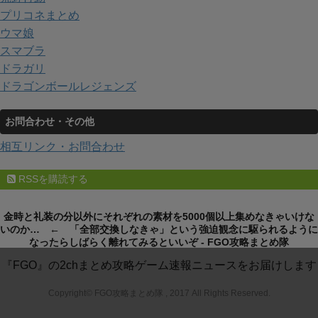
プリコネまとめ
ウマ娘
スマブラ
ドラガリ
ドラゴンボールレジェンズ
お問合わせ・その他
相互リンク・お問合わせ
RSSを購読する
金時と礼装の分以外にそれぞれの素材を5000個以上集めなきゃいけな
いのか… ← 「全部交換しなきゃ」という強迫観念に駆られるように
なったらしばらく離れてみるといいぞ - FGO攻略まとめ隊
『FGO』の2chまとめ攻略ゲーム速報ニュースをお届けします
Copyright© FGO攻略まとめ隊 , 2017 All Rights Reserved.