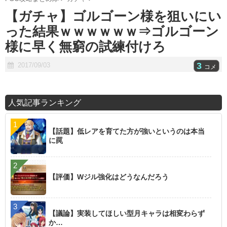
t
【ガチャ】ゴルゴーン様を狙いにい
e
った結果ｗｗｗｗｗｗ⇒ゴルゴーン
様に早く無窮の試練付けろ
3
2017/09/03
コメ
人気記事ランキング
【話題】低レアを育てた方が強いというのは本当
に罠
【評価】Wジル強化はどうなんだろう
【議論】実装してほしい型月キャラは相変わらず
か…