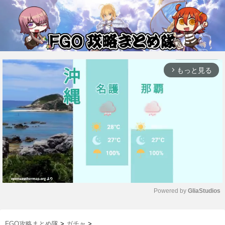
もっと見る
arrow_forward_ios
Powered by 
GliaStudios
M
u
FGO攻略まとめ隊
>
ガチャ
>