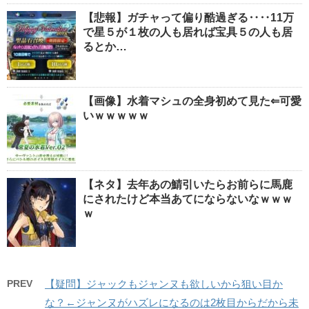
【悲報】ガチャって偏り酷過ぎる‥‥11万
で星５が１枚の人も居れば宝具５の人も居
るとか…
【画像】水着マシュの全身初めて見た⇐可愛
いｗｗｗｗｗ
【ネタ】去年あの鯖引いたらお前らに馬鹿
にされたけど本当あてにならないなｗｗｗ
ｗ
PREV
【疑問】ジャックもジャンヌも欲しいから狙い目か
な？←ジャンヌがハズレになるのは2枚目からだから未