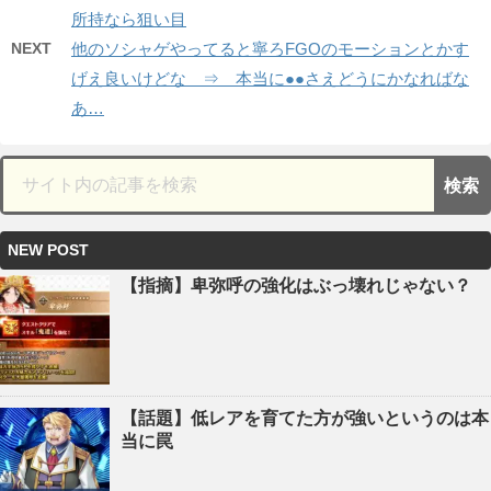
所持なら狙い目
NEXT
他のソシャゲやってると寧ろFGOのモーションとかす
げえ良いけどな ⇒ 本当に●●さえどうにかなればな
あ…
NEW POST
【指摘】卑弥呼の強化はぶっ壊れじゃない？
【話題】低レアを育てた方が強いというのは本
当に罠