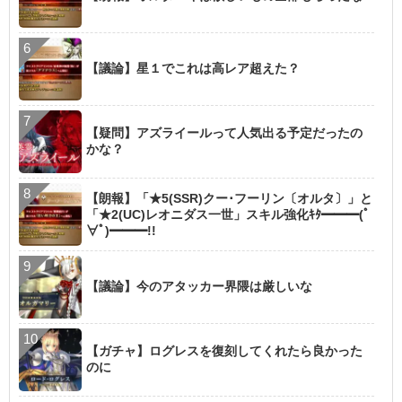
【議論】星１でこれは高レア超えた？
【疑問】アズライールって人気出る予定だったの
かな？
【朗報】「★5(SSR)クー･フーリン〔オルタ〕」と
「★2(UC)レオニダス一世」スキル強化ｷﾀ━━━(ﾟ
∀ﾟ)━━━!!
【議論】今のアタッカー界隈は厳しいな
【ガチャ】ログレスを復刻してくれたら良かった
のに