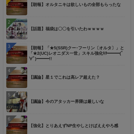
【朗報】オルタニキは欲しいもの全部もらったな
【話題】福袋は〇〇を引いたわｗｗｗｗ
【朗報】「★5(SSR)クー･フーリン〔オルタ〕」と
「★2(UC)レオニダス一世」スキル強化ｷﾀ━━━(ﾟ
∀ﾟ)━━━!!
【議論】星１でこれは高レア超えた？
【議論】今のアタッカー界隈は厳しいな
【強化】とりあえずNP生やしとけばええやろ感