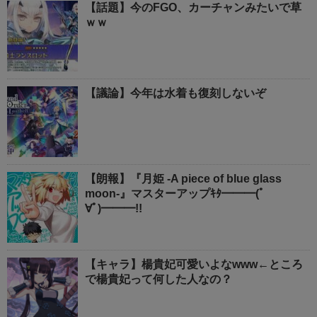
【話題】今のFGO、カーチャンみたいで草
ｗｗ
【議論】今年は水着も復刻しないぞ
【朗報】『月姫 -A piece of blue glass
moon-』マスターアップｷﾀ━━━(ﾟ
∀ﾟ)━━━!!
【キャラ】楊貴妃可愛いよなwww←ところ
で楊貴妃って何した人なの？