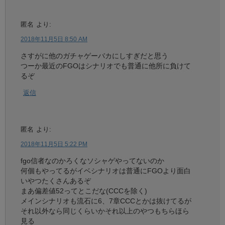
匿名
より:
2018年11月5日 8:50 AM
さすがに他のガチャゲーバカにしすぎだと思う
つーか最近のFGOはシナリオでも普通に他所に負けて
るぞ
返信
匿名
より:
2018年11月5日 5:22 PM
fgo信者なのかろくなソシャゲやってないのか
何個もやってるがイベシナリオは普通にFGOより面白
いやつたくさんあるぞ
まあ偏差値52ってとこだな(CCCを除く)
メインシナリオも流石に6、7章CCCとかは抜けてるが
それ以外なら同じくらいかそれ以上のやつもちらほら
見る