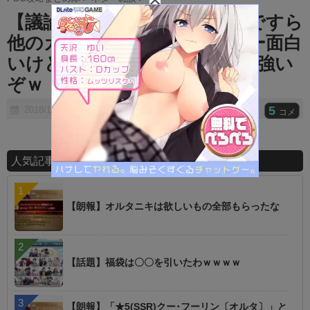
t
【議論】つまんないイベントですら
e
他のガチャゲーよりストーリー面白
いけどな ← それかなり信者感強い
ぞｗ
5
2018/11/04
コメ
人気記事ランキング
【朗報】オルタニキは欲しいもの全部もらったな
【話題】福袋は〇〇を引いたわｗｗｗｗ
【朗報】「★5(SSR)クー･フーリン〔オルタ〕」と