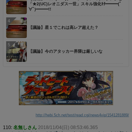
「★2(UC)レオニダス一世」スキル強化ｷﾀ━━━(ﾟ
∀ﾟ)━━━!!
【議論】星１でこれは高レア超えた？
【議論】今のアタッカー界隈は厳しいな
http://hebi.5ch.net/test/read.cgi/news4vip/1541281889/
110:
名無しさん
2018/11/04(日) 08:53:46.365