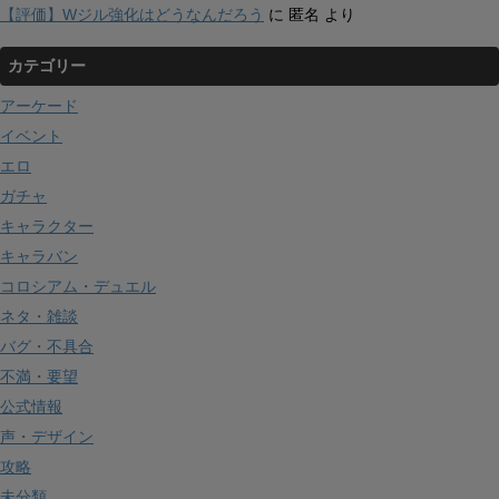
【評価】Wジル強化はどうなんだろう
に
匿名
より
カテゴリー
アーケード
イベント
エロ
ガチャ
キャラクター
キャラバン
コロシアム・デュエル
ネタ・雑談
バグ・不具合
不満・要望
公式情報
声・デザイン
攻略
未分類