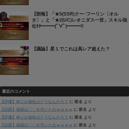
【朗報】「★5(SSR)クー･フーリン〔オル
タ〕」と「★2(UC)レオニダス一世」スキル強
化ｷﾀ━━━(ﾟ∀ﾟ)━━━!!
【議論】星１でこれは高レア超えた？
最近のコメント
【評価】Wジル強化はどうなんだろう
に
匿名
より
【話題】福袋は〇〇を引いたわｗｗｗｗ
に
匿名
より
【評価】Wジル強化はどうなんだろう
に
匿名
より
【話題】福袋は〇〇を引いたわｗｗｗｗ
に
匿名
より