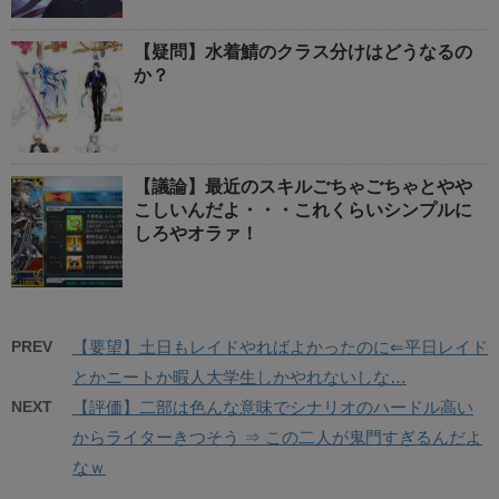
【疑問】水着鯖のクラス分けはどうなるの
か？
【議論】最近のスキルごちゃごちゃとやや
こしいんだよ・・・これくらいシンプルに
しろやオラァ！
PREV
【要望】土日もレイドやればよかったのに⇐平日レイド
とかニートか暇人大学生しかやれないしな…
NEXT
【評価】二部は色んな意味でシナリオのハードル高い
からライターきつそう ⇒ この二人が鬼門すぎるんだよ
なｗ