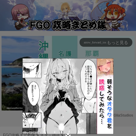
もっと見る
arrow_forward_ios
Powered by 
GliaStudios
M
u
FGO攻略まとめ隊
>
ネタ・雑談
>