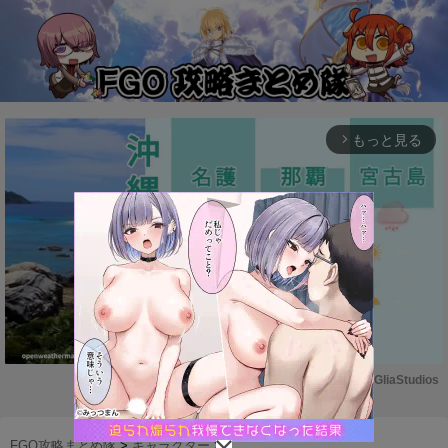
もっと見る
arrow_forward_ios
Powered by 
GliaStudios
M
u
FGO攻略まとめ隊
>
キャラクター
>