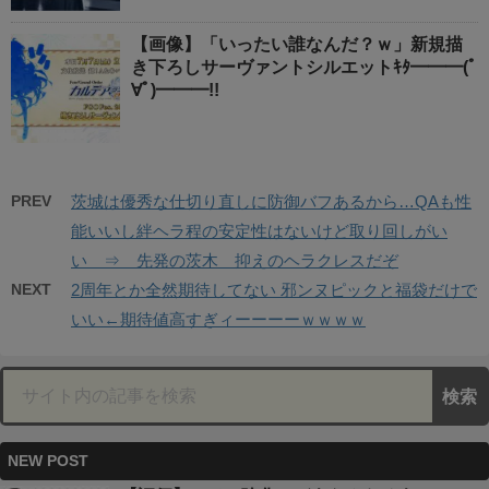
【画像】「いったい誰なんだ？ｗ」新規描
き下ろしサーヴァントシルエットｷﾀ━━━(ﾟ
∀ﾟ)━━━!!
PREV
茨城は優秀な仕切り直しに防御バフあるから…QAも性
能いいし絆ヘラ程の安定性はないけど取り回しがい
い ⇒ 先発の茨木 抑えのヘラクレスだぞ
NEXT
2周年とか全然期待してない 邪ンヌピックと福袋だけで
いい←期待値高すぎィーーーーｗｗｗｗ
NEW POST