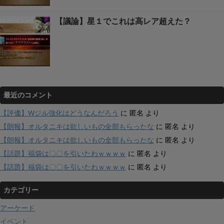
【議論】星１でこれは高レア超えた？
最近のコメント
【評価】Wジル強化はどうなんだろう
に
匿名
より
【朗報】オルタニキは欲しいもの全部もらったな
に
匿名
より
【朗報】オルタニキは欲しいもの全部もらったな
に
匿名
より
【話題】福袋は〇〇を引いたわｗｗｗｗ
に
匿名
より
【話題】福袋は〇〇を引いたわｗｗｗｗ
に
匿名
より
カテゴリー
アーケード
イベント