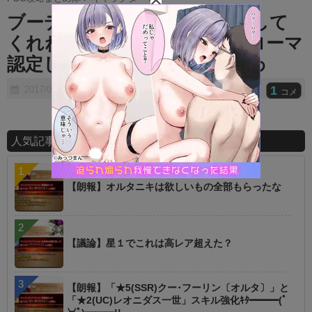
t
ブーディカさんマジどうにかして
e
くれねぇかな ⇒ 宝具前にローマ
認定してローマ特効なら許すわ
1
2017/06/21
コメ
人気記事ランキング
【朗報】オルタニキは欲しいもの全部もらったな
【議論】星１でこれは高レア超えた？
【朗報】「★5(SSR)クー･フーリン〔オルタ〕」と
「★2(UC)レオニダス一世」スキル強化ｷﾀ━━━(ﾟ