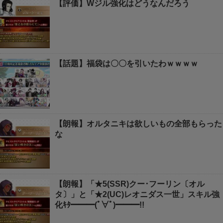
【評価】Wジル強化はどうなんだろう
【話題】福袋は〇〇を引いたわｗｗｗｗ
【朗報】オルタニキは欲しいもの全部もらった
な
【朗報】「★5(SSR)クー･フーリン〔オル
タ〕」と「★2(UC)レオニダス一世」スキル強
化ｷﾀ━━━(ﾟ∀ﾟ)━━━!!