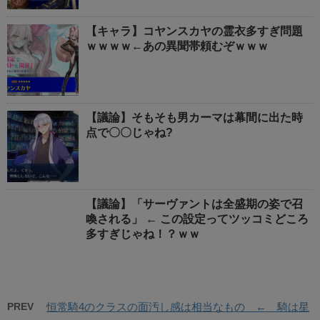
【キャラ】コヤンスカヤの霊衣多すぎ問題
ｗｗｗｗ←あの異聞帯頼むぞｗｗｗ
【議論】そもそも男カーマは幕間に出た時
点で〇〇じゃね?
【議論】「サーヴァントは全盛期の姿で召
喚される」 ← この設定ってツッコミどころ
多すぎじゃね！？ｗｗ
PREV
恒常騎4のクラスの面汚し感は相当なもの ← 騎は星