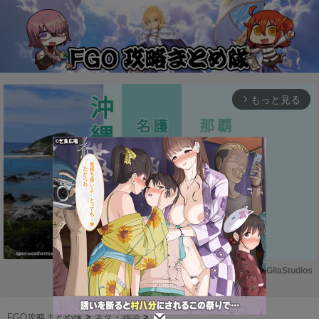
もっと見る
arrow_forward_ios
Powered by 
GliaStudios
M
u
FGO攻略まとめ隊
>
ネタ・雑談
>