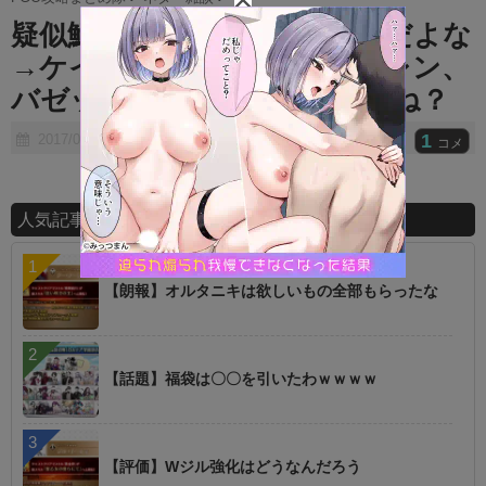
t
疑似鯖ってほんと便利な設定だよな
e
→ケイネス、言峰、士郎、カレン、
バゼットあたりはきそうじゃね？
1
2017/06/22
コメ
人気記事ランキング
【朗報】オルタニキは欲しいもの全部もらったな
【話題】福袋は〇〇を引いたわｗｗｗｗ
【評価】Wジル強化はどうなんだろう