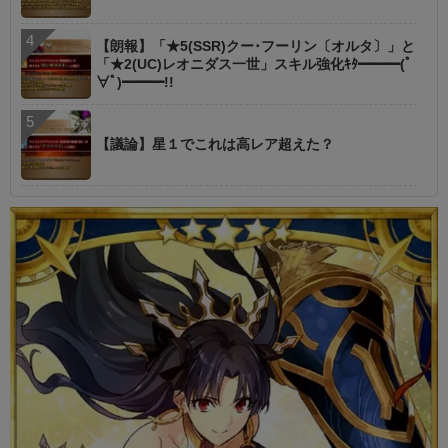
【朗報】「★5(SSR)クー･フーリン〔オルタ〕」と
「★2(UC)レオニダス一世」スキル強化ｷﾀ━━━(ﾟ
∀ﾟ)━━━!!
【議論】星１でこれは高レア超えた？