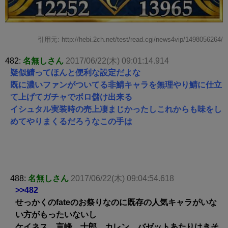
引用元: http://hebi.2ch.net/test/read.cgi/news4vip/1498056264/
482:
名無しさん
2017/06/22(木) 09:01:14.914
疑似鯖ってほんと便利な設定だよな
既に濃いファンがついてる非鯖キャラを無理やり鯖に仕立
て上げてガチャでボロ儲け出来る
イシュタル実装時の売上凄まじかったしこれからも味をし
めてやりまくるだろうなこの手は
488:
名無しさん
2017/06/22(木) 09:04:54.618
>>482
せっかくのfateのお祭りなのに既存の人気キャラがいな
い方がもったいないし
ケイネス、言峰、士郎、カレン、バゼットあたりはきそ