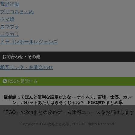
荒野行動
プリコネまとめ
ウマ娘
スマブラ
ドラガリ
ドラゴンボールレジェンズ
お問合わせ・その他
相互リンク・お問合わせ
RSSを購読する
疑似鯖ってほんと便利な設定だよな →ケイネス、言峰、士郎、カレ
ン、バゼットあたりはきそうじゃね？ - FGO攻略まとめ隊
『FGO』の2chまとめ攻略ゲーム速報ニュースをお届けします
Copyright© FGO攻略まとめ隊 , 2017 All Rights Reserved.