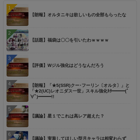
【朗報】オルタニキは欲しいもの全部もらったな
【話題】福袋は〇〇を引いたわｗｗｗｗ
【評価】Wジル強化はどうなんだろう
【朗報】「★5(SSR)クー･フーリン〔オルタ〕」と
「★2(UC)レオニダス一世」スキル強化ｷﾀ━━━(ﾟ
∀ﾟ)━━━!!
【議論】星１でこれは高レア超えた？
【議論】実装してほしい型月キャラは相変わらず