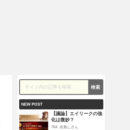
NEW POST
【議論】エイリークの強
化は微妙？
764: 名無しさん