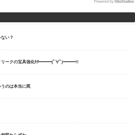
Powered by 
GliaStudios
M
u
t
ゃない？
e
ークの宝具強化ｷﾀ━━━(ﾟ∀ﾟ)━━━!!
いうのは本当に罠
は相変わらずか…