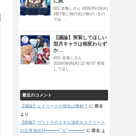
に罠
002 名無しさん 2026/05/19(火)
2部7章に例の化け物がいるの
であ …
【議論】実装してほしい
型月キャラは相変わらず
か…
603: 名無しさん
2026/08/06(木) 22:40:57 実装
してほし …
最近のコメント
【議論】エイリークの強化は微妙？
に
匿名
より
【朗報】ヴリトラのスキル強化＆エイリーク
の宝具強化ｷﾀ━━━(ﾟ∀ﾟ)━━━!!
に
匿名
よ