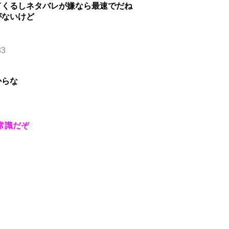
てくるしネタバレが嫌なら最速でだね
がないけど
33
からな
8
常識だぞ