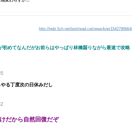
http://hebi.5ch.net/test/read.cgi/news4vip/1542790664
8
が初めてなんだがお前らはやっぱり林檎齧りながら最速で攻略
85
らやる丁度次の日休みだし
32
けだから自然回復だぞ