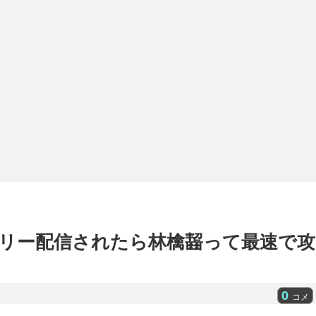
リー配信されたら林檎齧って最速で攻
0
コメ